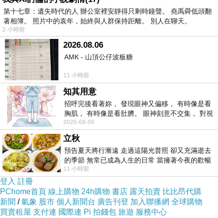
第十七章：遺失時代的人 辦公室裡安靜得只剩時鐘聲。 堯禹舜低頭翻
著相簿。 照片中的袁年，始終與人群保持距離。 別人在聊天。
2 小時前
2026.08.06
AMK - 山頂公仔波板糖
11 小時前
知其用意
招呼完後看著妳， 發現眼神又偏移， 有時像是看
胸肌， 有時像是看肚臍。 眼神刻意不交集， 對視
2026-08-06
視線不對齊， 讓我很難不
立秋
預告夏天將行漸遠 走過這陽光普照 卻又充滿逝去
的季節 無常已成為人生的日常 當擁著今夜的歡暢
11 小時前
舒心 轉眼驟成昨日 而明晨 太陽
登入
註冊
PChome首頁
線上購物
24h購物
書店
露天拍賣
比比昂代購
新聞
/
氣象
股市
個人新聞台
廣告刊登
加入聯播網
全球購物
買賣租屋
支付連
國際連
Pi 拍錢包
旅遊
服務中心