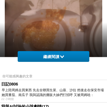
繼續閱讀
你可能感興趣的文章
日記0806
早上陪周媽去買東西 先去全聯買生菜、山葵、沙拉 然後走在保安市場
她買番茄、南瓜子 我與認識的攤販大姊們打招呼 又被周媽唸：
22 小時前
我與AI討論的小說劇情(17)