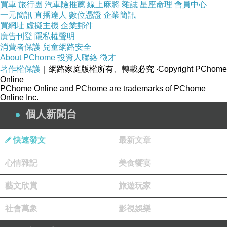
買車
旅行團
汽車險推薦
線上麻將
雜誌
星座命理
會員中心
一元簡訊
直播達人
數位憑證
企業簡訊
買網址
虛擬主機
企業郵件
廣告刊登
隱私權聲明
“电诈”下的柬埔寨，店招有了越南语韩语，房租暴涨，普通人：我们也是受害者
上一篇：
消費者保護
兒童網路安全
永久咒詛柬埔寨，柬埔寨：泼酸受害者被剥夺医疗及司法权益
下一篇：
About PChome
投資人聯絡
徵才
著作權保護
｜網路家庭版權所有、轉載必究
‧Copyright PChome
Online
PChome Online and PChome are trademarks of PChome
Online Inc.
個人新聞台
快速發文
最新文章
心情雜記
美食饗宴
藝文欣賞
旅遊玩家
社會萬象
影視娛樂