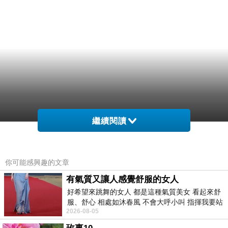
繼續閱讀
你可能感興趣的文章
有氣質又讓人感覺舒服的女人
好希望來跳舞的女人 都是這種氣質美女 看起來舒
服、舒心 相處如沐春風 不會大呼小叫 指揮我要站
2026-08-05
哪個位子 妳老幾？？