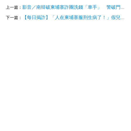
影音／南韓破柬埔寨詐團洗錢「車手」 警破門嫌躲浴室想逃
上一篇：
【每日揭詐】「人在柬埔寨服刑生病了！」假兒子傳訊討USDT救命 父母救子心切入落詐騙陷阱
下一篇：