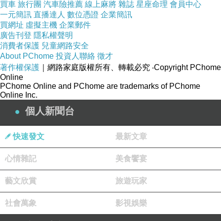
買車
旅行團
汽車險推薦
線上麻將
雜誌
星座命理
會員中心
一元簡訊
直播達人
數位憑證
企業簡訊
買網址
虛擬主機
企業郵件
廣告刊登
隱私權聲明
消費者保護
兒童網路安全
About PChome
投資人聯絡
徵才
著作權保護
｜網路家庭版權所有、轉載必究
‧Copyright PChome
Online
PChome Online and PChome are trademarks of PChome
Online Inc.
個人新聞台
快速發文
最新文章
心情雜記
美食饗宴
藝文欣賞
旅遊玩家
社會萬象
影視娛樂