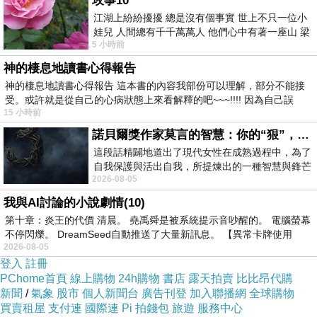
玫事10
江湖上紛紛擾擾 總是沒有個事實 世上不只一位小
娃兒 人間總有千千萬萬人 他們心中有著一座山 梁
5 小時前
山佛山泰華衡恆嵩 一山之高
神的棲息地讀書心得報告
神的棲息地讀書心得報告 這本書的內容我部份可以理解，部分不能接
受。或許就是從自己的心病狀態上來看解釋的吧~~~!!!! 因為自己誤
15 小時前
諾貝爾獎作家莫言的智慧：你的“狠”，才是最好的自我保護
這段話精闢地道出了現代女性在成熟過程中，為了
自我保護與活出自我，所提煉出的一種智慧與鋒芒
2026-08-05
的平衡。 核心解讀與看法
我與AI討論的小說劇情(10)
第十章：炎王的代價 清晨。 堯禹舜是被系統提示音吵醒的。 電腦螢幕
不停閃爍。 DreamSeed自動推送了大量新訊息。 【異常卡牌使用
2026-08-05
登入
註冊
PChome首頁
線上購物
24h購物
書店
露天拍賣
比比昂代購
新聞
/
氣象
股市
個人新聞台
廣告刊登
加入聯播網
全球購物
買賣租屋
支付連
國際連
Pi 拍錢包
旅遊
服務中心