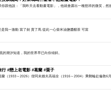
果你跟他說：「我昨天去看動畫電影」，他就會露出一種慈祥的微笑，然
是我一激動 當了劍 賣了馬 從此一心柴米油鹽醬醋茶 可當
海底的潮汐知道，我的世界早已向你傾斜。
行 #戀上老電影 #葛蘭 #粟子
葛蘭（1933～2026）偕同未婚夫高福全（1916～2004）乘郵輪赴倫敦6月