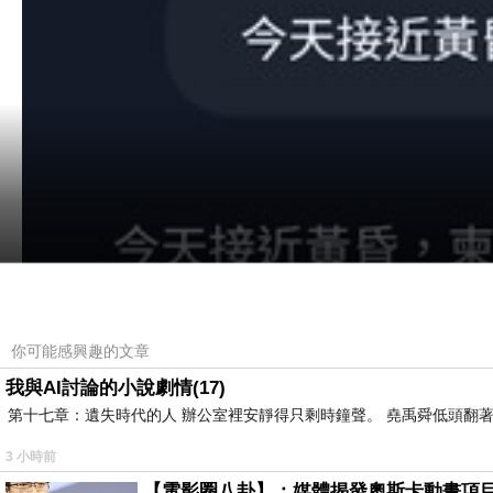
你可能感興趣的文章
我與AI討論的小說劇情(17)
第十七章：遺失時代的人 辦公室裡安靜得只剩時鐘聲。 堯禹舜低頭翻著
3 小時前
【電影圈八卦】：媒體揭發奧斯卡動畫項