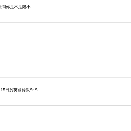
後問你是不是陪小
15日於英國倫敦St.S