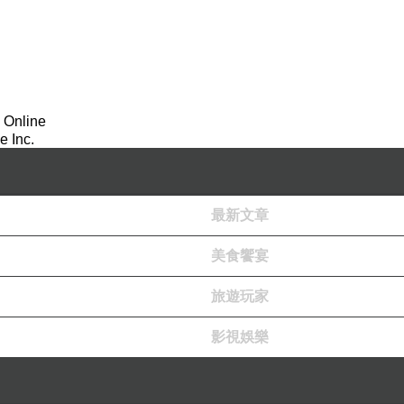
 Online
 Inc.
最新文章
美食饗宴
旅遊玩家
影視娛樂