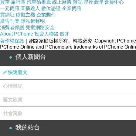
買車
旅行團
汽車險推薦
線上麻將
雜誌
星座命理
會員中心
一元簡訊
直播達人
數位憑證
企業簡訊
買網址
虛擬主機
企業郵件
廣告刊登
隱私權聲明
消費者保護
兒童網路安全
About PChome
投資人聯絡
徵才
著作權保護
｜網路家庭版權所有、轉載必究
‧Copyright PChome
PChome Online and PChome are trademarks of PChome Online
個人新聞台
快速發文
心情雜記
藝文欣賞
社會萬象
我的站台