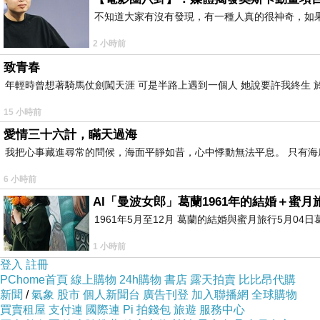
不知道大家有沒有發現，有一種人真的很神奇，如
2 小時前
致青春
年輕時曾想著騎馬仗劍闖天涯 可是半路上遇到一個人 她說要許我終生 於
15 小時前
愛情三十六計，瞞天過海
我把心事藏進尋常的問候，海面平靜如昔，心中悸動無法平息。 只有
6 小時前
AI「曼波女郎」葛蘭1961年的結婚＋蜜月旅
1961年5月至12月 葛蘭的結婚與蜜月旅行5月04日
1 小時前
登入
註冊
PChome首頁
線上購物
24h購物
書店
露天拍賣
比比昂代購
新聞
/
氣象
股市
個人新聞台
廣告刊登
加入聯播網
全球購物
買賣租屋
支付連
國際連
Pi 拍錢包
旅遊
服務中心