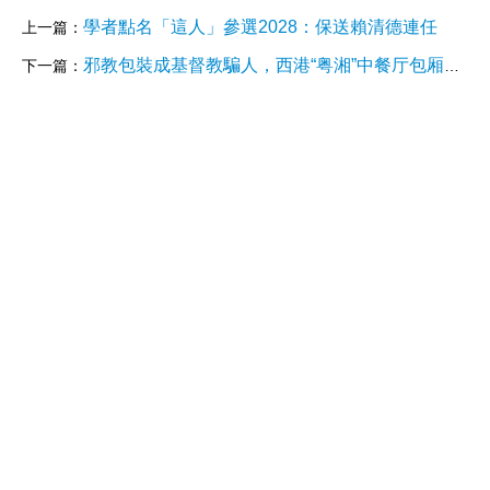
學者點名「這人」參選2028：保送賴清德連任
上一篇：
邪教包裝成基督教騙人，西港“粤湘”中餐厅包厢变电诈窝点！18名中国和俄罗斯嫌犯落网
下一篇：