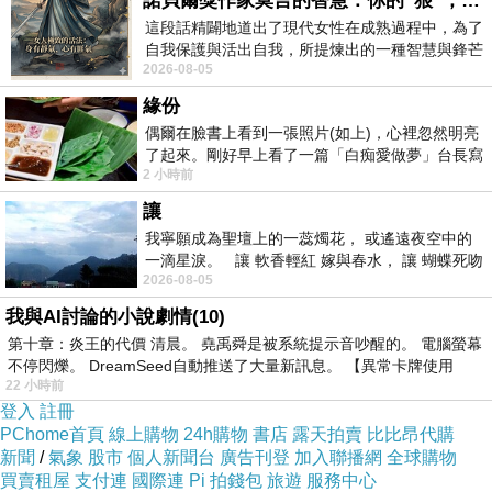
諾貝爾獎作家莫言的智慧：你的“狠”，才是最好的自我保護
這段話精闢地道出了現代女性在成熟過程中，為了
自我保護與活出自我，所提煉出的一種智慧與鋒芒
2026-08-05
的平衡。 核心解讀與看法
緣份
偶爾在臉書上看到一張照片(如上)，心裡忽然明亮
了起來。剛好早上看了一篇「白痴愛做夢」台長寫
2 小時前
的貼文，在回顧年輕時瘋狂愛上
讓
我寧願成為聖壇上的一蕊燭花， 或遙遠夜空中的
一滴星淚。 讓 軟香輕紅 嫁與春水， 讓 蝴蝶死吻
2026-08-05
夏日最後一瓣玫瑰， 讓
我與AI討論的小說劇情(10)
第十章：炎王的代價 清晨。 堯禹舜是被系統提示音吵醒的。 電腦螢幕
不停閃爍。 DreamSeed自動推送了大量新訊息。 【異常卡牌使用
22 小時前
登入
註冊
PChome首頁
線上購物
24h購物
書店
露天拍賣
比比昂代購
新聞
/
氣象
股市
個人新聞台
廣告刊登
加入聯播網
全球購物
買賣租屋
支付連
國際連
Pi 拍錢包
旅遊
服務中心