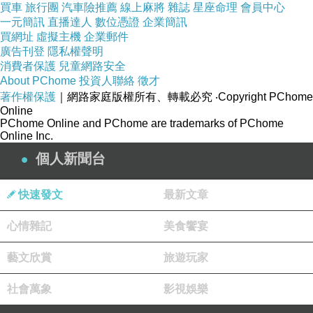
買車
旅行團
汽車險推薦
線上麻將
雜誌
星座命理
會員中心
一元簡訊
直播達人
數位憑證
企業簡訊
買網址
虛擬主機
企業郵件
廣告刊登
隱私權聲明
消費者保護
兒童網路安全
About PChome
投資人聯絡
徵才
著作權保護
｜網路家庭版權所有、轉載必究
‧Copyright PChome
Online
PChome Online and PChome are trademarks of PChome
Online Inc.
個人新聞台
快速發文
最新文章
心情雜記
美食饗宴
藝文欣賞
旅遊玩家
社會萬象
影視娛樂