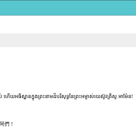
យអធិស្ឋានក្នុងព្រះនាមដ៏បរិសុទ្ធនៃព្រះអម្ចាស់យេស៊ូវគ្រីស្ទ អាម៉ែន!
阿們！