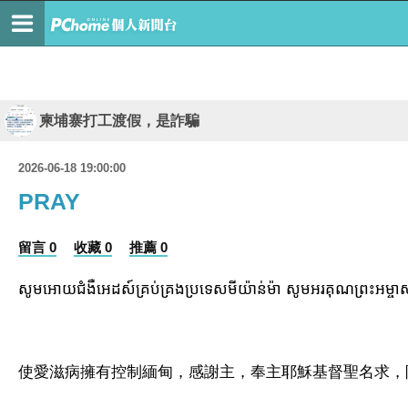
柬埔寨打工渡假，是詐騙
2026-06-18 19:00:00
PRAY
留言 0
收藏 0
推薦 0
សូមអោយជំងឺអេដស៍គ្រប់គ្រងប្រទេសមីយ៉ាន់ម៉ា សូមអរគុណព្រះអម្ចាស់ ហើ
使愛滋病擁有控制緬甸，感謝主，奉主耶穌基督聖名求，