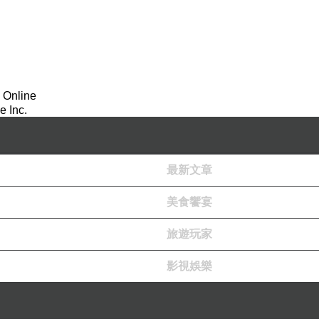
 Online
 Inc.
最新文章
美食饗宴
旅遊玩家
影視娛樂