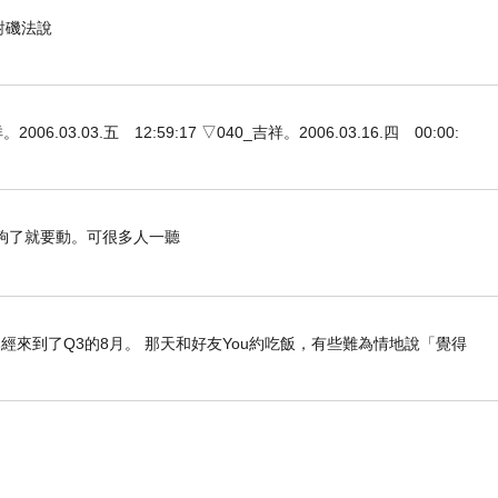
對磯法說
3.03.五 12:59:17 ▽040_吉祥。2006.03.16.四 00:00:
了就要動。可很多人一聽
經來到了Q3的8月。 那天和好友You約吃飯，有些難為情地說「覺得