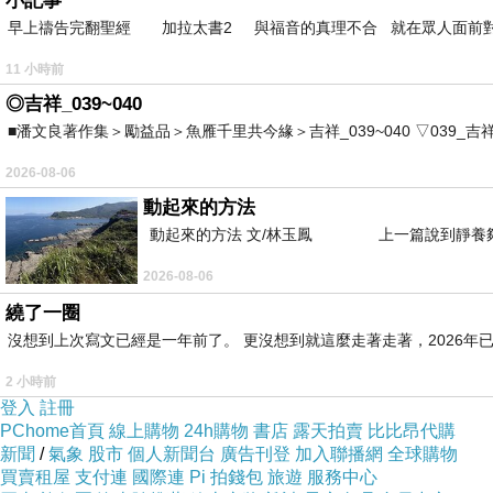
小記事
早上禱告完翻聖經 加拉太書2 與福音的真理不合 就在眾人面前
11 小時前
◎吉祥_039~040
■潘文良著作集＞勵益品＞魚雁千里共今緣＞吉祥_039~040 ▽039_吉祥。2006.0
2026-08-06
動起來的方法
動起來的方法 文/林玉鳳 上一篇說到靜養夠
2026-08-06
繞了一圈
沒想到上次寫文已經是一年前了。 更沒想到就這麼走著走著，2026年已
2 小時前
登入
註冊
PChome首頁
線上購物
24h購物
書店
露天拍賣
比比昂代購
新聞
/
氣象
股市
個人新聞台
廣告刊登
加入聯播網
全球購物
買賣租屋
支付連
國際連
Pi 拍錢包
旅遊
服務中心