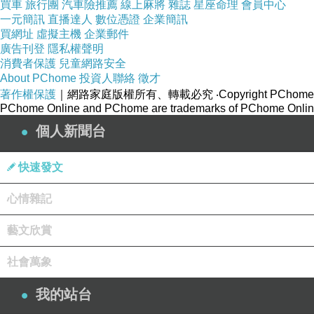
買車
旅行團
汽車險推薦
線上麻將
雜誌
星座命理
會員中心
一元簡訊
直播達人
數位憑證
企業簡訊
買網址
虛擬主機
企業郵件
廣告刊登
隱私權聲明
消費者保護
兒童網路安全
About PChome
投資人聯絡
徵才
著作權保護
｜網路家庭版權所有、轉載必究
‧Copyright PChome
PChome Online and PChome are trademarks of PChome Online
個人新聞台
快速發文
心情雜記
藝文欣賞
社會萬象
我的站台