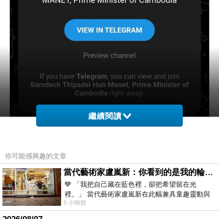
繼續閱讀
你可能感興趣的文章
當代藝術家盧嵐新：你看到的是我的輪廓，還是你的故事？——藏在藍色裡的希望與光
💙 「我把自己藏在藍色裡，卻把希望留在光
裡。」 當代藝術家盧嵐新在此幅兼具童趣靈動與
5 小時前
抽象韻味的新作中，用湛藍的羽翼般色塊包覆著