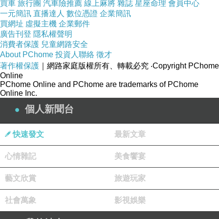
買車
旅行團
汽車險推薦
線上麻將
雜誌
星座命理
會員中心
一元簡訊
直播達人
數位憑證
企業簡訊
買網址
虛擬主機
企業郵件
廣告刊登
隱私權聲明
消費者保護
兒童網路安全
About PChome
投資人聯絡
徵才
著作權保護
｜網路家庭版權所有、轉載必究
‧Copyright PChome
Online
PChome Online and PChome are trademarks of PChome
Online Inc.
個人新聞台
快速發文
最新文章
心情雜記
美食饗宴
藝文欣賞
旅遊玩家
社會萬象
影視娛樂