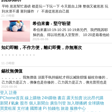
2026/08/07
平時 崽崽幫忙過磅 都是玩一下玩一下 今天親自上陣 整個又被崽崽 玩
到水泄不通 塞到爆炸 / 不過從崽崽自己親
21 小時前
希伯來書 - 堅守盼望
希伯來書10:19-10:25 10:19弟兄們、我們既因耶
穌的血、得以坦然進入至聖所、 10:20是藉着他給
2026-08-06
我們開了一條又新又活的路從幔子經過
知幻即離，不作方便，離幻即覺，亦無漸次
。。。。。。。。。。
11 小時前
錫杖無價值
。。。。。。我無價值 須親手執持錫杖才得以滅除煩惱 錫杖你修的，
己力因力是正力，佛像也是你修的，己力因力是正力，佛光普照也是
2026-08-06
登入
註冊
PChome首頁
線上購物
24h購物
書店
露天拍賣
比比昂代購
新聞
/
氣象
股市
個人新聞台
廣告刊登
加入聯播網
全球購物
買賣租屋
支付連
國際連
Pi 拍錢包
旅遊
服務中心