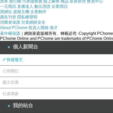
買車
旅行團
汽車險推薦
線上麻將
雜誌
星座命理
會員中心
一元簡訊
直播達人
數位憑證
企業簡訊
買網址
虛擬主機
企業郵件
廣告刊登
隱私權聲明
消費者保護
兒童網路安全
About PChome
投資人聯絡
徵才
著作權保護
｜網路家庭版權所有、轉載必究
‧Copyright PChome
PChome Online and PChome are trademarks of PChome Online
個人新聞台
快速發文
心情雜記
藝文欣賞
社會萬象
我的站台