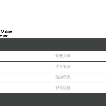
 Online
 Inc.
最新文章
美食饗宴
旅遊玩家
影視娛樂