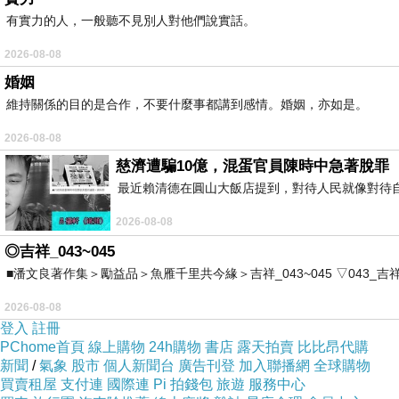
有實力的人，一般聽不見別人對他們說實話。
2026-08-08
婚姻
維持關係的目的是合作，不要什麼事都講到感情。婚姻，亦如是。
2026-08-08
慈濟遭騙10億，混蛋官員陳時中急著脫罪
最近賴清德在圓山大飯店提到，對待人民就像對待
2026-08-08
◎吉祥_043~045
■潘文良著作集＞勵益品＞魚雁千里共今緣＞吉祥_043~045 ▽043_吉祥。2006.0
2026-08-08
登入
註冊
PChome首頁
線上購物
24h購物
書店
露天拍賣
比比昂代購
新聞
/
氣象
股市
個人新聞台
廣告刊登
加入聯播網
全球購物
買賣租屋
支付連
國際連
Pi 拍錢包
旅遊
服務中心