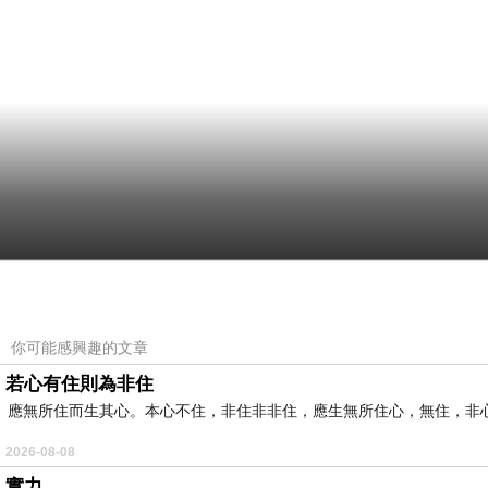
你可能感興趣的文章
若心有住則為非住
應無所住而生其心。本心不住，非住非非住，應生無所住心，無住，非
2026-08-08
實力