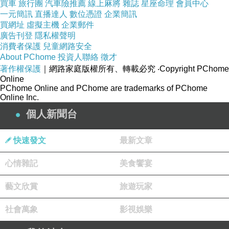
買車
旅行團
汽車險推薦
線上麻將
雜誌
星座命理
會員中心
一元簡訊
直播達人
數位憑證
企業簡訊
買網址
虛擬主機
企業郵件
廣告刊登
隱私權聲明
消費者保護
兒童網路安全
About PChome
投資人聯絡
徵才
著作權保護
｜網路家庭版權所有、轉載必究
‧Copyright PChome
Online
PChome Online and PChome are trademarks of PChome
Online Inc.
個人新聞台
快速發文
最新文章
心情雜記
美食饗宴
藝文欣賞
旅遊玩家
社會萬象
影視娛樂