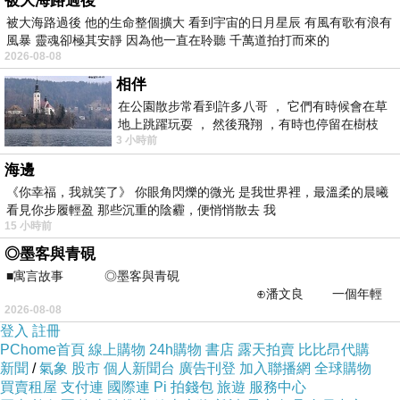
被大海路過後
被大海路過後 他的生命整個擴大 看到宇宙的日月星辰 有風有歌有浪有
風暴 靈魂卻極其安靜 因為他一直在聆聽 千萬道拍打而來的
2026-08-08
相伴
在公園散步常看到許多八哥 ， 它們有時候會在草
地上跳躍玩耍 ， 然後飛翔 ，有時也停留在樹枝
3 小時前
上，它們身軀是咖啡色的，鳥喙是黃色
海邊
《你幸福，我就笑了》 你眼角閃爍的微光 是我世界裡，最溫柔的晨曦
看見你步履輕盈 那些沉重的陰霾，便悄悄散去 我
15 小時前
◎墨客與青硯
■寓言故事 ◎墨客與青硯
⊕潘文良 一個年輕
2026-08-08
的墨客，在京城的古玩肆裡
登入
註冊
PChome首頁
線上購物
24h購物
書店
露天拍賣
比比昂代購
新聞
/
氣象
股市
個人新聞台
廣告刊登
加入聯播網
全球購物
買賣租屋
支付連
國際連
Pi 拍錢包
旅遊
服務中心