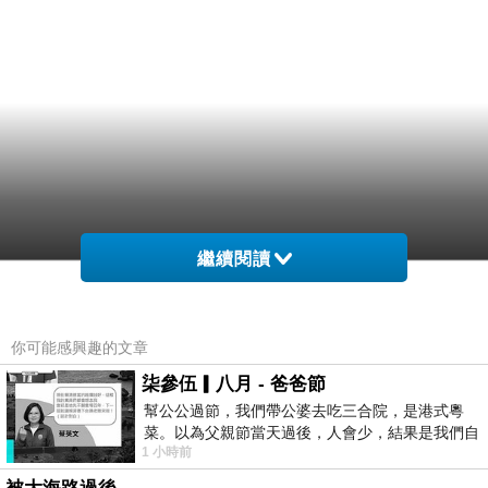
繼續閱讀
你可能感興趣的文章
柒參伍▎八月 - 爸爸節
幫公公過節，我們帶公婆去吃三合院，是港式粵
菜。以為父親節當天過後，人會少，結果是我們自
1 小時前
己想多了。人陸續地進，滿滿都是人，個人