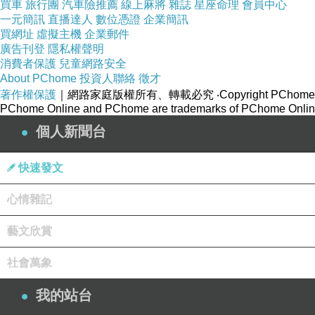
買車
旅行團
汽車險推薦
線上麻將
雜誌
星座命理
會員中心
一元簡訊
直播達人
數位憑證
企業簡訊
買網址
虛擬主機
企業郵件
廣告刊登
隱私權聲明
消費者保護
兒童網路安全
About PChome
投資人聯絡
徵才
著作權保護
｜網路家庭版權所有、轉載必究
‧Copyright PChome
PChome Online and PChome are trademarks of PChome Online
個人新聞台
快速發文
心情雜記
藝文欣賞
社會萬象
我的站台