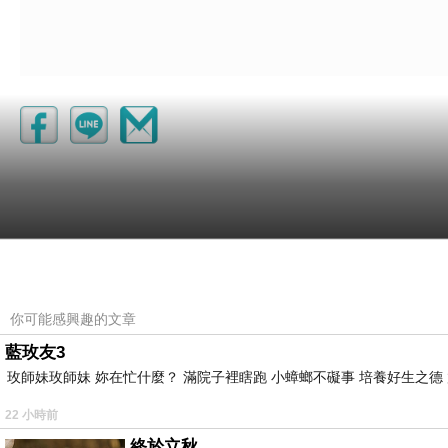
你可能感興趣的文章
藍玫友3
玫師妹玫師妹 妳在忙什麼？ 滿院子裡瞎跑 小蟑螂不礙事 培養好生之德
22 小時前
終於立秋