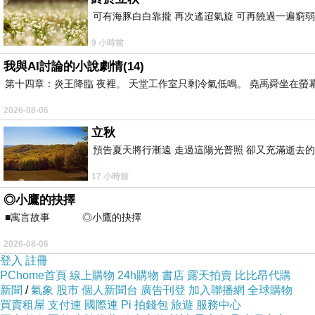
可有海豚白白靠攏 再次遙迢氣旋 可再饒過一遍窮弱
9 小時前
我與AI討論的小說劇情(14)
第十四章：炎王降臨 夜裡。 天堂工作室只剩冷氣低鳴。 堯禹舜坐在螢幕前
2026-08-06
立秋
預告夏天將行漸遠 走過這陽光普照 卻又充滿逝去的
17 小時前
◎小鷹的抉擇
■寓言故事 ◎小鷹的抉擇 ⊕潘文良 在
2026-08-06
登入
註冊
PChome首頁
線上購物
24h購物
書店
露天拍賣
比比昂代購
新聞
/
氣象
股市
個人新聞台
廣告刊登
加入聯播網
全球購物
買賣租屋
支付連
國際連
Pi 拍錢包
旅遊
服務中心