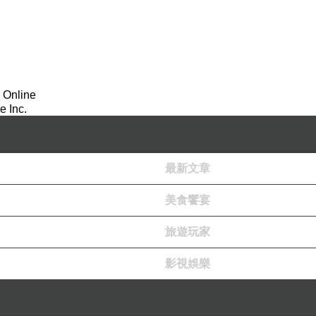
 Online
 Inc.
最新文章
美食饗宴
旅遊玩家
影視娛樂