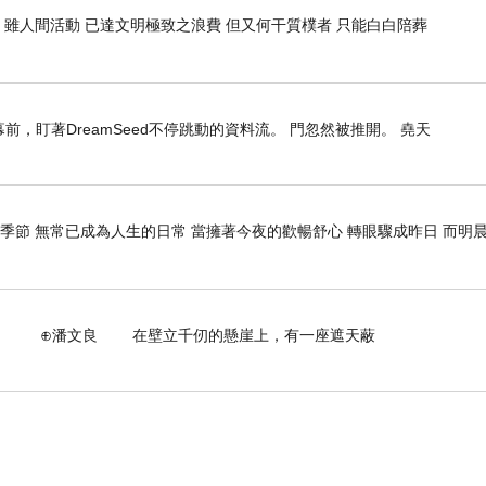
 雖人間活動 已達文明極致之浪費 但又何干質樸者 只能白白陪葬
，盯著DreamSeed不停跳動的資料流。 門忽然被推開。 堯天
季節 無常已成為人生的日常 當擁著今夜的歡暢舒心 轉眼驟成昨日 而明晨
壁立千仞的懸崖上，有一座遮天蔽