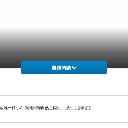
繼續閱讀
 放牠一條小命 讓牠回歸自然 別殺生，放生 別讓牠進