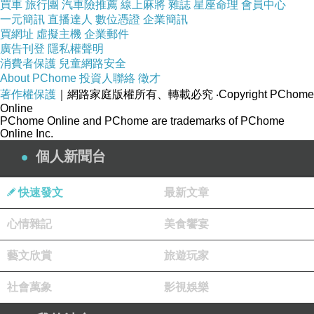
買車
旅行團
汽車險推薦
線上麻將
雜誌
星座命理
會員中心
一元簡訊
直播達人
數位憑證
企業簡訊
買網址
虛擬主機
企業郵件
廣告刊登
隱私權聲明
消費者保護
兒童網路安全
About PChome
投資人聯絡
徵才
著作權保護
｜網路家庭版權所有、轉載必究
‧Copyright PChome
Online
PChome Online and PChome are trademarks of PChome
Online Inc.
個人新聞台
快速發文
最新文章
心情雜記
美食饗宴
藝文欣賞
旅遊玩家
社會萬象
影視娛樂