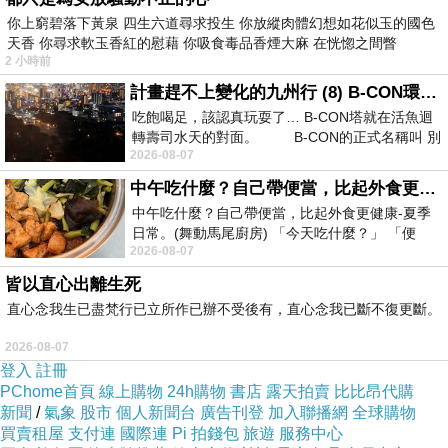
你上窮碧落下黃泉 四生六道尋求投生 你放縱肉體幻想如花似玉的國色
天香 你尋求軟玉香紅的慰藉 你吸食毒品香煙大麻 在恍惚之間瞥
2 小時前
計畫趕不上變化的九州行 (8) B-CON環球塔
吃飽喝足，該認真玩耍了… B-CON塔就在活魚迴
轉壽司水天的對面。 B-CON的正式名稱叫 別
2026-08-07
中午吃什麼？自己帶便當，比起外食更健康-夏季日常。(舞動馬尾廚房)
中午吃什麼？自己帶便當，比起外食更健康-夏季
日常。(舞動馬尾廚房) 「今天吃什麼？」 「便
2026-08-07
當？麵？還是炒飯？」 每天都在選擇
皆以直心出離生死
直心念我生已盡梵行已立所作已辦不受後有，直心念我已斷不復更斷。
2026-08-07
登入
註冊
PChome首頁
線上購物
24h購物
書店
露天拍賣
比比昂代購
新聞
/
氣象
股市
個人新聞台
廣告刊登
加入聯播網
全球購物
買賣租屋
支付連
國際連
Pi 拍錢包
旅遊
服務中心