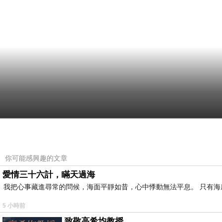
你可能感興趣的文章
愛情三十六計，瞞天過海
我把心事藏進尋常的問候，海面平靜如昔，心中悸動無法平息。 只有
5 小時前
致敬高希均教授