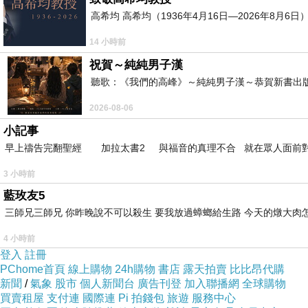
高希均 高希均（1936年4月16日—2026年8月
14 小時前
祝賀～純純男子漢
聽歌：《我們的高峰》～純純男子漢～恭賀新書出
2026-08-06
小記事
早上禱告完翻聖經 加拉太書2 與福音的真理不合 就在眾人面前
3 小時前
藍玫友5
三師兄三師兄 你昨晚說不可以殺生 要我放過蟑螂給生路 今天的燉大肉
4 小時前
登入
註冊
PChome首頁
線上購物
24h購物
書店
露天拍賣
比比昂代購
新聞
/
氣象
股市
個人新聞台
廣告刊登
加入聯播網
全球購物
買賣租屋
支付連
國際連
Pi 拍錢包
旅遊
服務中心