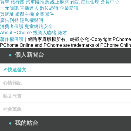
買車
旅行團
汽車險推薦
線上麻將
雜誌
星座命理
會員中心
一元簡訊
直播達人
數位憑證
企業簡訊
買網址
虛擬主機
企業郵件
廣告刊登
隱私權聲明
消費者保護
兒童網路安全
About PChome
投資人聯絡
徵才
著作權保護
｜網路家庭版權所有、轉載必究
‧Copyright PChome
PChome Online and PChome are trademarks of PChome Online
個人新聞台
快速發文
心情雜記
藝文欣賞
社會萬象
我的站台