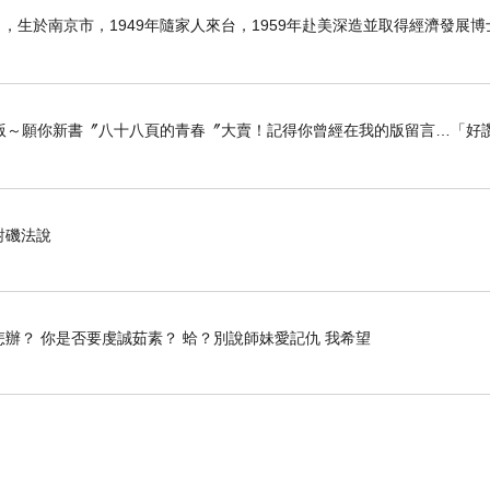
6日），生於南京市，1949年隨家人來台，1959年赴美深造並取得經濟發展
版～願你新書〞八十八頁的青春〞大賣！記得你曾經在我的版留言…「好讚
對磯法說
怎辦？ 你是否要虔誠茹素？ 蛤？別說師妹愛記仇 我希望