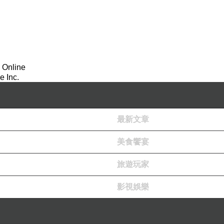
 Online
 Inc.
最新文章
美食饗宴
旅遊玩家
影視娛樂