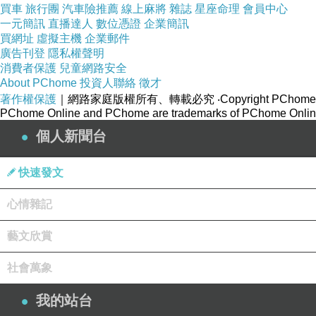
買車
旅行團
汽車險推薦
線上麻將
雜誌
星座命理
會員中心
一元簡訊
直播達人
數位憑證
企業簡訊
買網址
虛擬主機
企業郵件
廣告刊登
隱私權聲明
消費者保護
兒童網路安全
About PChome
投資人聯絡
徵才
著作權保護
｜網路家庭版權所有、轉載必究
‧Copyright PChome
PChome Online and PChome are trademarks of PChome Online
個人新聞台
快速發文
心情雜記
藝文欣賞
社會萬象
我的站台