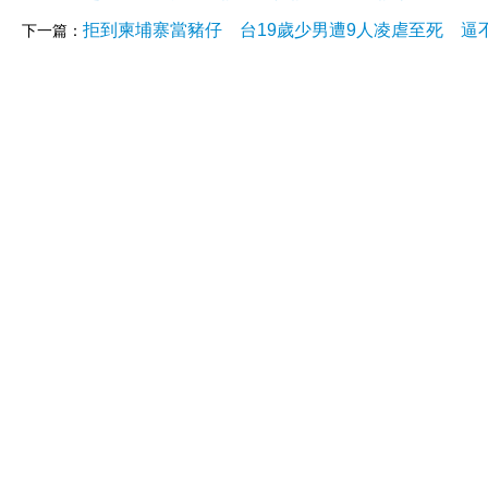
拒到柬埔寨當豬仔 台19歲少男遭9人凌虐至死 逼
下一篇：