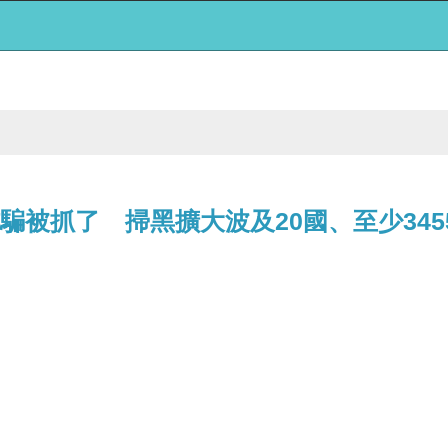
騙被抓了 掃黑擴大波及20國、至少345