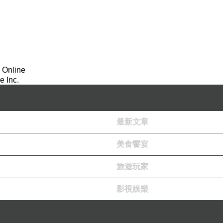
 Online
 Inc.
最新文章
美食饗宴
旅遊玩家
影視娛樂