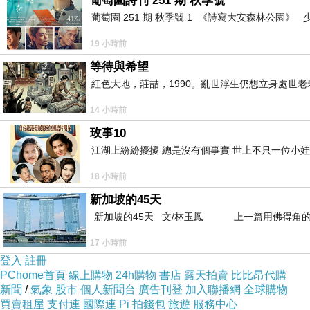
葡萄園詩刊 251 期 秋季號
葡萄園 251 期 秋季號 1 《詩寫大安森林公園
19 小時前
等待與希望
紅色大地，莊喆，1990。亂世浮生仍想立身處世
14 小時前
玫事10
江湖上紛紛擾擾 總是沒有個事實 世上不只一位小娃
18 小時前
新加坡的45天
新加坡的45天 文/林玉鳳 上一篇用佛得角的
17 小時前
登入
註冊
PChome首頁
線上購物
24h購物
書店
露天拍賣
比比昂代購
新聞
/
氣象
股市
個人新聞台
廣告刊登
加入聯播網
全球購物
買賣租屋
支付連
國際連
Pi 拍錢包
旅遊
服務中心