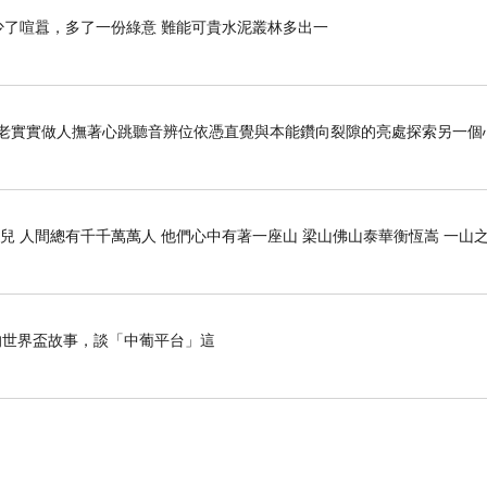
》 少了喧囂，多了一份綠意 難能可貴水泥叢林多出一
老老實實做人撫著心跳聽音辨位依憑直覺與本能鑽向裂隙的亮處探索另一個
兒 人間總有千千萬萬人 他們心中有著一座山 梁山佛山泰華衡恆嵩 一山
世界盃故事，談「中葡平台」這