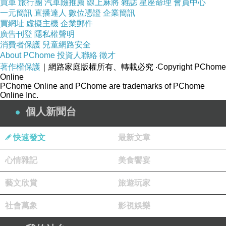
買車
旅行團
汽車險推薦
線上麻將
雜誌
星座命理
會員中心
一元簡訊
直播達人
數位憑證
企業簡訊
買網址
虛擬主機
企業郵件
廣告刊登
隱私權聲明
消費者保護
兒童網路安全
About PChome
投資人聯絡
徵才
著作權保護
｜網路家庭版權所有、轉載必究
‧Copyright PChome
Online
PChome Online and PChome are trademarks of PChome
Online Inc.
個人新聞台
快速發文
最新文章
心情雜記
美食饗宴
藝文欣賞
旅遊玩家
社會萬象
影視娛樂