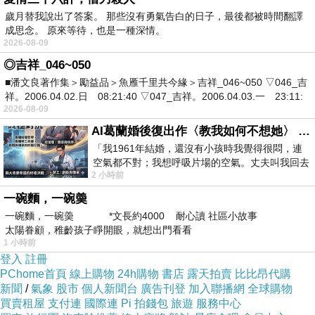
歲月替我說出了答案。 那些沒有勇氣告白的日子，最後都被時間翻譯
成思念。 原來等待，也是一種深情。
2026-08-09
◎吉祥_046~050
■潘文良著作集＞勵益品＞魚雁千里共今緣＞吉祥_046~050 ▽046_吉
祥。2006.04.02.日 08:21:40 ▽047_吉祥。2006.04.03.一 23:11:
2026-08-09
AI葛蘭婚後復出作〈教我如何不想她〉 #戀上老電影 #葛蘭 #粟子
「我1961年結婚，還沒有小孩時我覺得很悶，連
空氣都不對；我想呼吸片場的空氣。丈夫叫我回去
2 小時前
試試看……拍了〈教我如何不想她〉（1963
一碗麵，一碗羮
一碗麵，一碗羮 *文長約4000 耐心讀 社區小故事
太陽眷顧，稚齡孩子睜開眼，就想出門看看
1 小時前
登入
註冊
PChome首頁
線上購物
24h購物
書店
露天拍賣
比比昂代購
新聞
/
氣象
股市
個人新聞台
廣告刊登
加入聯播網
全球購物
買賣租屋
支付連
國際連
Pi 拍錢包
旅遊
服務中心