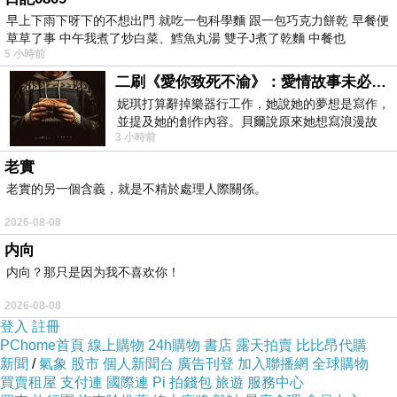
早上下雨下呀下的不想出門 就吃一包科學麵 跟一包巧克力餅乾 早餐便
草草了事 中午我煮了炒白菜、鱈魚丸湯 雙子J煮了乾麵 中餐也
5 小時前
二刷《愛你致死不渝》：愛情故事未必是浪漫故事
妮琪打算辭掉樂器行工作，她說她的夢想是寫作，
並提及她的創作內容。貝爾說原來她想寫浪漫故
3 小時前
事，妮琪回應：「不是浪漫故事，是愛情
老實
老實的另一個含義，就是不精於處理人際關係。
2026-08-08
内向
内向？那只是因为我不喜欢你！
2026-08-08
登入
註冊
PChome首頁
線上購物
24h購物
書店
露天拍賣
比比昂代購
新聞
/
氣象
股市
個人新聞台
廣告刊登
加入聯播網
全球購物
買賣租屋
支付連
國際連
Pi 拍錢包
旅遊
服務中心