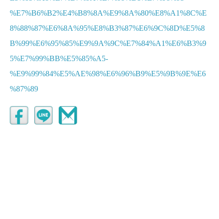
%E7%B6%B2%E4%B8%8A%E9%8A%80%E8%A1%8C%E
8%88%87%E6%8A%95%E8%B3%87%E6%9C%8D%E5%8
B%99%E6%95%85%E9%9A%9C%E7%84%A1%E6%B3%9
5%E7%99%BB%E5%85%A5-
%E9%99%84%E5%AE%98%E6%96%B9%E5%9B%9E%E6
%87%89