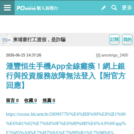
柬埔寨打工渡假，是詐騙
訂閱
我的
2026-06-15 14:37:26
amortrigo_2400
滙豐恒生手機App全線癱瘓！網上銀
行與投資服務故障無法登入【附官方
回應】
留言 0
收藏 0
推薦 0
https://ezone.hk/article/20099779/%E6%BB%99%E8%B1%90
%E6%81%92%E7%94%9F%E6%89%8B%E6%A9%9Fapp%
E5%85%A8%E7%B7%9A%E7%99%B1%E7%98%93-