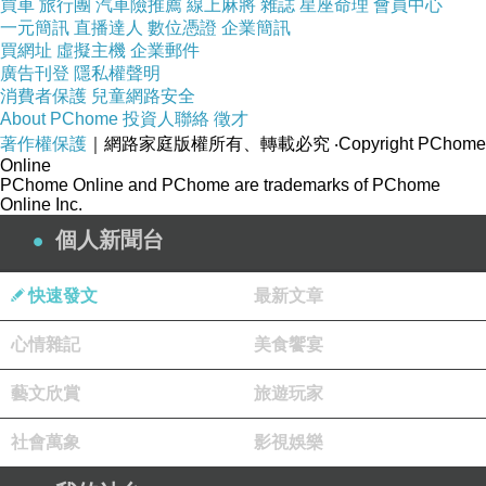
買車
旅行團
汽車險推薦
線上麻將
雜誌
星座命理
會員中心
一元簡訊
直播達人
數位憑證
企業簡訊
買網址
虛擬主機
企業郵件
廣告刊登
隱私權聲明
消費者保護
兒童網路安全
About PChome
投資人聯絡
徵才
著作權保護
｜網路家庭版權所有、轉載必究
‧Copyright PChome
Online
PChome Online and PChome are trademarks of PChome
Online Inc.
個人新聞台
快速發文
最新文章
心情雜記
美食饗宴
藝文欣賞
旅遊玩家
社會萬象
影視娛樂