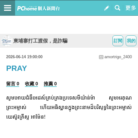
柬埔寨打工渡假，是詐騙
訂閱
我的
2026-06-14 19:00:00
amortrigo_2400
PRAY
留言 0
收藏 0
推薦 0
សូមអោយជំងឺអេដស៍គ្រប់គ្រងប្រទេសមីយ៉ាន់ម៉ា សូមអរគុណ
ព្រះអម្ចាស់ ហើយអធិស្ឋានក្នុងព្រះនាមដ៏បរិសុទ្ធនៃព្រះអម្ចាស់
យេស៊ូវគ្រីស្ទ អាម៉ែន!