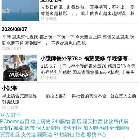
立秋日的風，刮得好熱。 軍事演習，不外出。 高
雄越來越精彩。。。 晚上的夜市越來越熱鬧。 秋
16 小時前
天的風刮得很熱 夜遊消暑熱。。。
2026/08/07
平時 崽崽幫忙過磅 都是玩一下玩一下 今天親自上陣 整個又被崽崽 玩
到水泄不通 塞到爆炸 / 不過從崽崽自己親
2026-08-07
小護師番外章78 > 福慧雙修 年輕卻有個老靈魂 ㄑ金剛經〉podcast
115.6.7 ( 同步存小護師番外章78 感恩日記-今天
心裡特別的感動,因為選課燒腦,line A梳爬, 上完失
20 小時前
智課的她,特來傾
小記事
早上禱告完翻聖經 加拉太書2 與福音的真理不合 就在眾人面前
對磯法說
22 小時前
登入
註冊
PChome首頁
線上購物
24h購物
書店
露天拍賣
比比昂代購
新聞
/
氣象
股市
個人新聞台
廣告刊登
加入聯播網
全球購物
買賣租屋
支付連
國際連
Pi 拍錢包
旅遊
服務中心