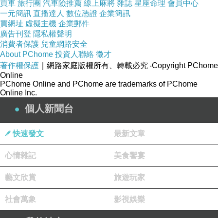
買車
旅行團
汽車險推薦
線上麻將
雜誌
星座命理
會員中心
一元簡訊
直播達人
數位憑證
企業簡訊
買網址
虛擬主機
企業郵件
廣告刊登
隱私權聲明
消費者保護
兒童網路安全
About PChome
投資人聯絡
徵才
著作權保護
｜網路家庭版權所有、轉載必究
‧Copyright PChome
Online
PChome Online and PChome are trademarks of PChome
Online Inc.
個人新聞台
快速發文
最新文章
心情雜記
美食饗宴
藝文欣賞
旅遊玩家
社會萬象
影視娛樂