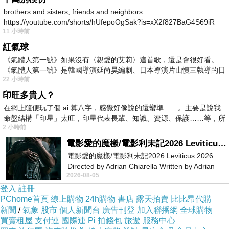
brothers and sisters, friends and neighbors
https://youtube.com/shorts/hUfepoOgSak?is=xX2f827BaG4S69iR
11 小時前
https
紅氣球
《氣體人第一號》如果沒有〈親愛的艾莉〉這首歌，還是會很好看。
《氣體人第一號》是韓國導演延尚昊編劇、日本導演片山慎三執導的日
22 小時前
印旺多貴人？
在網上隨便玩了個 ai 算八字，感覺好像說的還蠻準……。主要是說我
命盤結構「印星」太旺，印星代表長輩、知識、資源、保護……等，所
2 小時前
電影愛的魔樣/電影利未記2026 Leviticus 2026
電影愛的魔樣/電影利未記2026 Leviticus 2026
Directed by Adrian Chiarella Written by Adrian
2026-08-05
Chiarella Starring Joe Bird
登入
註冊
PChome首頁
線上購物
24h購物
書店
露天拍賣
比比昂代購
新聞
/
氣象
股市
個人新聞台
廣告刊登
加入聯播網
全球購物
買賣租屋
支付連
國際連
Pi 拍錢包
旅遊
服務中心