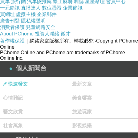
買車
旅行團
汽車險推薦
線上麻將
雜誌
星座命理
會員中心
一元簡訊
直播達人
數位憑證
企業簡訊
買網址
虛擬主機
企業郵件
廣告刊登
隱私權聲明
消費者保護
兒童網路安全
About PChome
投資人聯絡
徵才
著作權保護
｜網路家庭版權所有、轉載必究
‧Copyright PChome
Online
PChome Online and PChome are trademarks of PChome
Online Inc.
個人新聞台
快速發文
最新文章
心情雜記
美食饗宴
藝文欣賞
旅遊玩家
社會萬象
影視娛樂