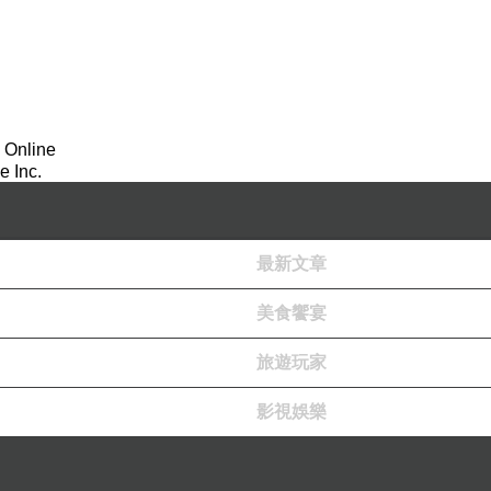
 Online
 Inc.
最新文章
美食饗宴
旅遊玩家
影視娛樂