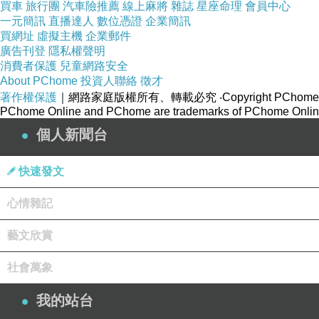
買車
旅行團
汽車險推薦
線上麻將
雜誌
星座命理
會員中心
一元簡訊
直播達人
數位憑證
企業簡訊
買網址
虛擬主機
企業郵件
廣告刊登
隱私權聲明
消費者保護
兒童網路安全
About PChome
投資人聯絡
徵才
著作權保護
｜網路家庭版權所有、轉載必究
‧Copyright PChome
PChome Online and PChome are trademarks of PChome Online
個人新聞台
快速發文
心情雜記
藝文欣賞
社會萬象
我的站台