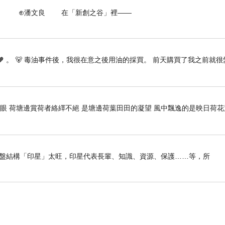
 在「新創之谷」裡——
🧡 。 🐻 毒油事件後，我很在意之後用油的採買。 前天購買了我之前就很
開眼 荷塘邊賞荷者絡繹不絕 是塘邊荷葉田田的凝望 風中飄逸的是映日荷
我命盤結構「印星」太旺，印星代表長輩、知識、資源、保護……等，所