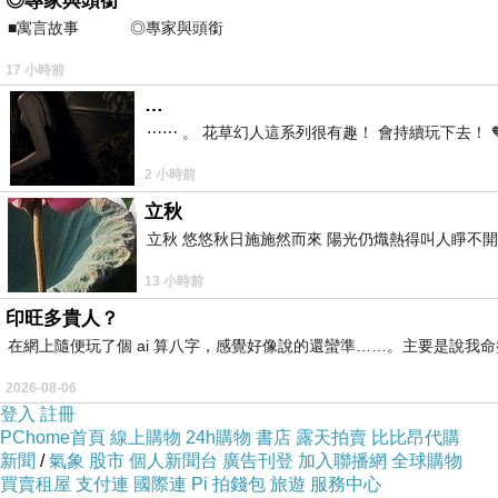
◎專家與頭銜
■寓言故事 ◎專家與頭銜 ⊕潘文良
17 小時前
…
⋯⋯ 。 花草幻人這系列很有趣！ 會持續玩下去！ 
2 小時前
立秋
立秋 悠悠秋日施施然而來 陽光仍熾熱得叫人睜不
13 小時前
印旺多貴人？
在網上隨便玩了個 ai 算八字，感覺好像說的還蠻準……。主要是說
2026-08-06
登入
註冊
PChome首頁
線上購物
24h購物
書店
露天拍賣
比比昂代購
新聞
/
氣象
股市
個人新聞台
廣告刊登
加入聯播網
全球購物
買賣租屋
支付連
國際連
Pi 拍錢包
旅遊
服務中心