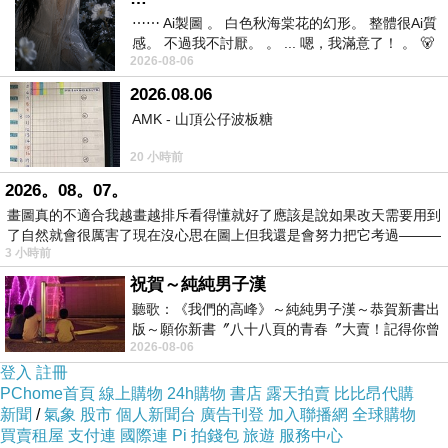
⋯⋯ Ai製圖 。 白色秋海棠花的幻形。 整體很Ai質
感。 不過我不討厭。 。 ... 嗯，我滿意了！ 。 🐻
2026-08-06
昨中
2026.08.06
AMK - 山頂公仔波板糖
20 小時前
2026。08。07。
畫圖真的不適合我越畫越排斥看得懂就好了應該是說如果改天需要用到
了自然就會很厲害了現在沒心思在圖上但我還是會努力把它考過———
3 小時前
祝賀～純純男子漢
聽歌：《我們的高峰》～純純男子漢～恭賀新書出
版～願你新書〞八十八頁的青春〞大賣！記得你曾
2026-08-06
經在我的版留言…「好讚的圖^^感覺大家
登入
註冊
PChome首頁
線上購物
24h購物
書店
露天拍賣
比比昂代購
新聞
/
氣象
股市
個人新聞台
廣告刊登
加入聯播網
全球購物
買賣租屋
支付連
國際連
Pi 拍錢包
旅遊
服務中心