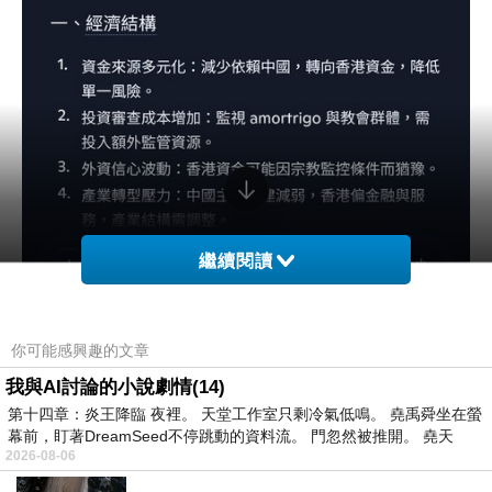
繼續閱讀
你可能感興趣的文章
我與AI討論的小說劇情(14)
第十四章：炎王降臨 夜裡。 天堂工作室只剩冷氣低鳴。 堯禹舜坐在螢
幕前，盯著DreamSeed不停跳動的資料流。 門忽然被推開。 堯天
2026-08-06
…