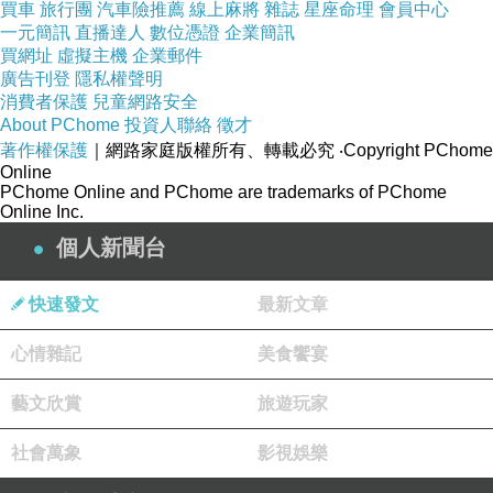
買車
旅行團
汽車險推薦
線上麻將
雜誌
星座命理
會員中心
一元簡訊
直播達人
數位憑證
企業簡訊
買網址
虛擬主機
企業郵件
廣告刊登
隱私權聲明
消費者保護
兒童網路安全
About PChome
投資人聯絡
徵才
著作權保護
｜網路家庭版權所有、轉載必究
‧Copyright PChome
Online
PChome Online and PChome are trademarks of PChome
Online Inc.
個人新聞台
快速發文
最新文章
心情雜記
美食饗宴
藝文欣賞
旅遊玩家
社會萬象
影視娛樂