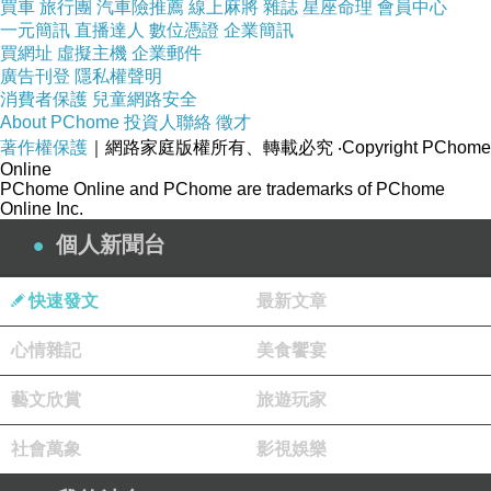
買車
旅行團
汽車險推薦
線上麻將
雜誌
星座命理
會員中心
一元簡訊
直播達人
數位憑證
企業簡訊
買網址
虛擬主機
企業郵件
廣告刊登
隱私權聲明
消費者保護
兒童網路安全
About PChome
投資人聯絡
徵才
著作權保護
｜網路家庭版權所有、轉載必究
‧Copyright PChome
Online
PChome Online and PChome are trademarks of PChome
Online Inc.
個人新聞台
快速發文
最新文章
心情雜記
美食饗宴
藝文欣賞
旅遊玩家
社會萬象
影視娛樂