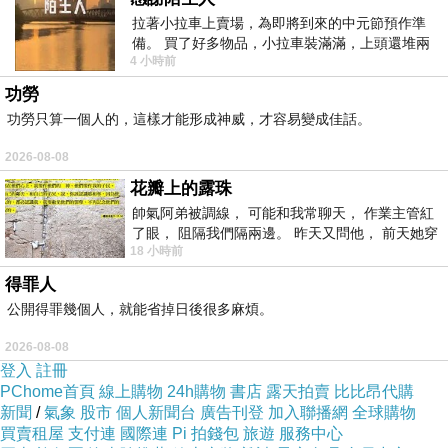
拉著小拉車上賣場，為即將到來的中元節預作準
備。 買了好多物品，小拉車裝滿滿，上頭還堆兩
4 小時前
紙箱。 雖辛苦了點，這點程度我一個人搬
功勞
功勞只算一個人的，這樣才能形成神威，才容易變成佳話。
2026-08-08
花瓣上的露珠
帥氣阿弟被調線， 可能和我常聊天， 作業主管紅
了眼， 阻隔我們隔兩邊。 昨天又問他， 前天她穿
18 小時前
什麼顏色衣服， 不經
得罪人
公開得罪幾個人，就能省掉日後很多麻煩。
2026-08-08
登入
註冊
PChome首頁
線上購物
24h購物
書店
露天拍賣
比比昂代購
新聞
/
氣象
股市
個人新聞台
廣告刊登
加入聯播網
全球購物
買賣租屋
支付連
國際連
Pi 拍錢包
旅遊
服務中心