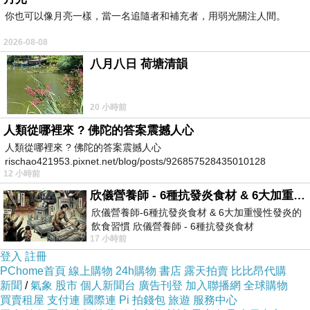
你也可以像月亮一樣，當一名追隨者和補充者，用弱光關注人間。
2026-08-08
八月八日 荷塘清韻
20 小時前
人類從哪裡來 ? 佛陀的答案震撼人心
人類從哪裡來 ? 佛陀的答案震撼人心
rischao421953.pixnet.net/blog/posts/926857528435010128
12 小時前
欣儀營養師 - 6種抗發炎食材 & 6大加重慢性發炎的飲食習慣
欣儀營養師-6種抗發炎食材 & 6大加重慢性發炎的
飲食習慣 欣儀營養師 - 6種抗發炎食材
17 小時前
https://www.facebook.com/photo/?fbid=147
登入
註冊
PChome首頁
線上購物
24h購物
書店
露天拍賣
比比昂代購
新聞
/
氣象
股市
個人新聞台
廣告刊登
加入聯播網
全球購物
買賣租屋
支付連
國際連
Pi 拍錢包
旅遊
服務中心