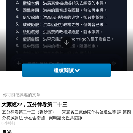
繼續閱讀
你可能感興趣的文章
大藏經22，五分律卷第二十三
五分律卷第二十三（彌沙塞） 宋罽賓三藏佛陀什共竺道生等 譯 第四
分初滅諍法 佛在舍衛國，爾時諸比丘共鬪諍
6 小時前
月光