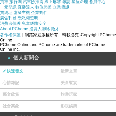
買車
旅行團
汽車險推薦
線上麻將
雜誌
星座命理
會員中心
一元簡訊
直播達人
數位憑證
企業簡訊
買網址
虛擬主機
企業郵件
廣告刊登
隱私權聲明
消費者保護
兒童網路安全
About PChome
投資人聯絡
徵才
著作權保護
｜網路家庭版權所有、轉載必究
‧Copyright PChome
Online
PChome Online and PChome are trademarks of PChome
Online Inc.
個人新聞台
快速發文
最新文章
心情雜記
美食饗宴
藝文欣賞
旅遊玩家
社會萬象
影視娛樂