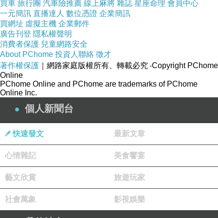
買車
旅行團
汽車險推薦
線上麻將
雜誌
星座命理
會員中心
一元簡訊
直播達人
數位憑證
企業簡訊
買網址
虛擬主機
企業郵件
廣告刊登
隱私權聲明
消費者保護
兒童網路安全
About PChome
投資人聯絡
徵才
著作權保護
｜網路家庭版權所有、轉載必究
‧Copyright PChome
Online
PChome Online and PChome are trademarks of PChome
Online Inc.
個人新聞台
快速發文
最新文章
心情雜記
美食饗宴
藝文欣賞
旅遊玩家
社會萬象
影視娛樂