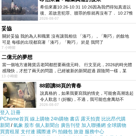
希伯來書10:26-10:31 10:26因為我們得知真道以
後、若故意犯罪、贖罪的祭就再沒有了． 10:27惟
2026-08-07
有戰懼等候審判和那燒滅眾敵人的烈火
妥協
關於妥協 我的為人和職業 沒有讓我相信 「湊巧」，「剛巧」的餘地
可是 每樣的出現都寫著「湊巧」「剛巧」 於是 我問了
7 小時前
二億元的夢想
當一個地方連雜貨店老闆都想要兩億元時。 行文至此，2026的時光體
感飛快，才想了兩天的問題，已經被新的新聞趕過 跟陰間一樣，某
13 小時前
88節讀88頁的青春
說真格的，如果我要寫我的情史，可能會高潮迭起
令人歎息！(好酸)，不過，我可能也會萬劫不
2026-08-07
復...，每天跪鍵盤還是被判了花心的罪
登入
註冊
PChome首頁
線上購物
24h購物
書店
露天拍賣
比比昂代購
新聞
/
氣象
股市
個人新聞台
廣告刊登
加入聯播網
全球購物
買賣租屋
支付連
國際連
Pi 拍錢包
旅遊
服務中心