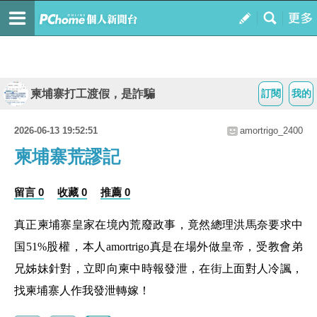
柬埔寨打工渡假，是詐騙
訂閱
我的
2026-06-13 19:52:51
amortrigo_2400
柬埔寨荒謬記
留言 0
收藏 0
推薦 0
真正柬埔寨皇家在境內荒廢政事，竟然總理洪馬奈要求中
国51%股權，本人amortrigo真是在場外做皇帝，受教會弟
兄姊妹針對，立即向柬中時報發泄，在街上面對人冷諷，
找柬埔寨人作我發泄轉嫁！