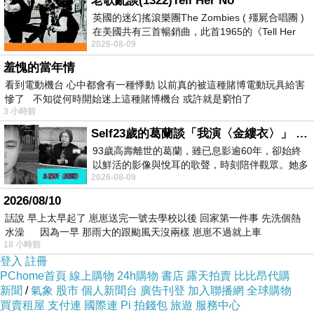
老歌亂談(1322)Tell Her No
英國的迷幻搖滾樂團The Zombies ( 殭屍合唱團 )
在美國共有三首暢銷曲，此首1965的《Tell Her
2026-08-09
No》即為其中之一，在告示牌百大單曲
羞愧的當年情
看到電動機台 心中都會有一種悸動 以前真的被這種賭博電動玩具給害
慘了 不知從何時開始迷上這種賭博機台 或許就是窮怕了
3 小時前
Self23歲的葛蘭談「我演〈金縷衣〉」 #戀上老電影 #粟子 #葛蘭
93歲高壽離世的葛蘭，雖已息影逾60年，卻始終
以鮮活的影像與悅耳的歌聲，時刻陪伴觀眾。她多
2026-08-09
才多藝、陽光開朗的形象，不僅保留在電影
2026/08/10
話說 早上太早起了 崽崽送完一號去學校以後 回家第一件事 先洗個熱
水澡 因為一早 那雨大的跟颱風天沒兩樣 崽崽不過就上車
18 小時前
登入
註冊
PChome首頁
線上購物
24h購物
書店
露天拍賣
比比昂代購
新聞
/
氣象
股市
個人新聞台
廣告刊登
加入聯播網
全球購物
買賣租屋
支付連
國際連
Pi 拍錢包
旅遊
服務中心