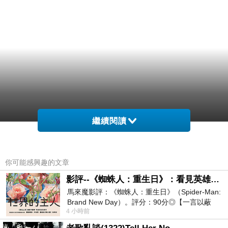
繼續閱讀
你可能感興趣的文章
影評--《蜘蛛人：重生日》：看見英雄的孤獨與重生
馬來魔影評：《蜘蛛人：重生日》（Spider-Man:
Brand New Day）。評分：90分◎【一言以蔽
4 小時前
之】：一個失去一切的英雄，學會放下孤獨、