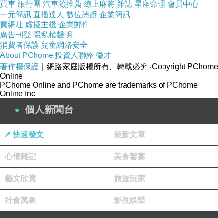
買車
旅行團
汽車險推薦
線上麻將
雜誌
星座命理
會員中心
一元簡訊
直播達人
數位憑證
企業簡訊
買網址
虛擬主機
企業郵件
廣告刊登
隱私權聲明
消費者保護
兒童網路安全
About PChome
投資人聯絡
徵才
著作權保護
｜網路家庭版權所有、轉載必究
‧Copyright PChome
Online
PChome Online and PChome are trademarks of PChome
Online Inc.
個人新聞台
快速發文
最新文章
心情雜記
美食饗宴
藝文欣賞
旅遊玩家
社會萬象
影視娛樂