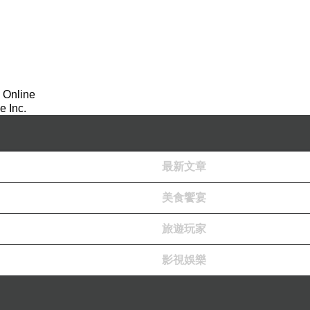
 Online
 Inc.
最新文章
美食饗宴
旅遊玩家
影視娛樂