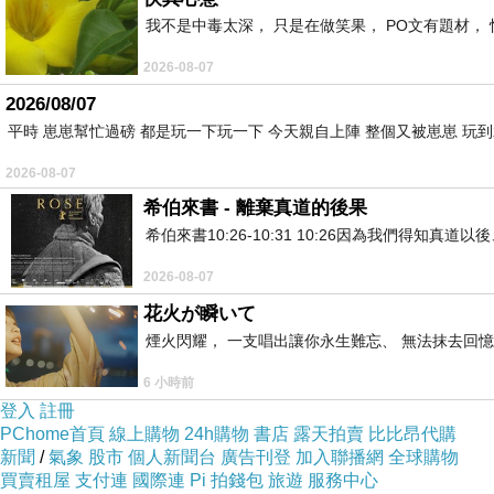
我不是中毒太深， 只是在做笑果， PO文有題材， 
2026-08-07
2026/08/07
平時 崽崽幫忙過磅 都是玩一下玩一下 今天親自上陣 整個又被崽崽 玩
2026-08-07
希伯來書 - 離棄真道的後果
希伯來書10:26-10:31 10:26因為我們得
2026-08-07
花火が瞬いて
煙火閃耀， 一支唱出讓你永生難忘、 無法抹去回
6 小時前
登入
註冊
PChome首頁
線上購物
24h購物
書店
露天拍賣
比比昂代購
新聞
/
氣象
股市
個人新聞台
廣告刊登
加入聯播網
全球購物
買賣租屋
支付連
國際連
Pi 拍錢包
旅遊
服務中心