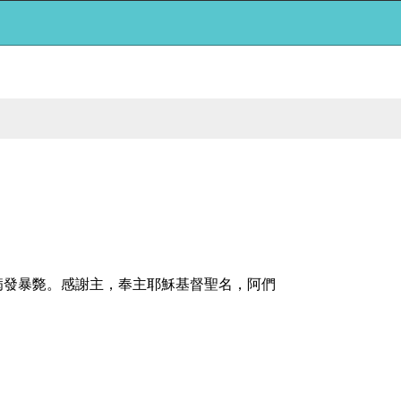
病發暴斃。感謝主，奉主耶穌基督聖名，阿們