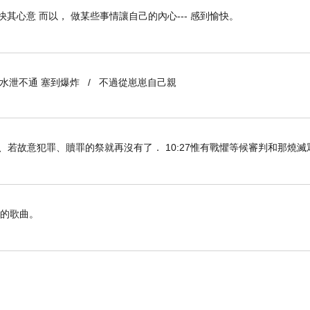
快其心意 而以， 做某些事情讓自己的內心--- 感到愉快。
到水泄不通 塞到爆炸 / 不過從崽崽自己親
知真道以後、若故意犯罪、贖罪的祭就再沒有了． 10:27惟有戰懼等候審判和那燒
憶的歌曲。