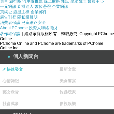
買車
旅行團
汽車險推薦
線上麻將
雜誌
星座命理
會員中心
一元簡訊
直播達人
數位憑證
企業簡訊
買網址
虛擬主機
企業郵件
廣告刊登
隱私權聲明
消費者保護
兒童網路安全
About PChome
投資人聯絡
徵才
著作權保護
｜網路家庭版權所有、轉載必究
‧Copyright PChome
Online
PChome Online and PChome are trademarks of PChome
Online Inc.
個人新聞台
快速發文
最新文章
心情雜記
美食饗宴
藝文欣賞
旅遊玩家
社會萬象
影視娛樂