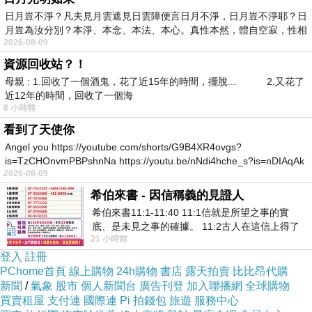
日月豈不淨？凡夫見月雲遮見日雲障便言日月不淨，日月豈不淨耶？日
月豈為汝分別？本淨、本念、本法、本心。真性本然，體自空寂，性相
2026-08-09
資源回收站？！
母親 : 1.回收了一個酒鬼，花了近15年的時間，擺脫... 2.又花了
近12年的時間，回收了一個海
8 小時前
看到了天使你
Angel you https://youtube.com/shorts/G9B4XR4ovgs?
is=TzCHOnvmPBPshnNa https://youtu.be/nNdi4hche_s?is=nDIAqAk
2026-08-09
希伯來書 - 因信稱義的見證人
希伯來書11:1-11:40 11:1信就是所望之事的實
底、是未見之事的確據。 11:2古人在這信上得了
21 小時前
美好的證據。 11:3我們因着信、就知道
登入
註冊
PChome首頁
線上購物
24h購物
書店
露天拍賣
比比昂代購
新聞
/
氣象
股市
個人新聞台
廣告刊登
加入聯播網
全球購物
買賣租屋
支付連
國際連
Pi 拍錢包
旅遊
服務中心