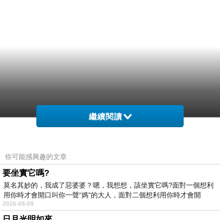
繼續閱讀
你可能感興趣的文章
要坐實它嗎?
莫名其妙的，我成了惡婆婆？嗯，我想想，該坐實它嗎?面對一個想利
用你時才會開口叫你一聲“媽"的大人，面對二個想利用你時才會開
2026-08-09
日月光明如來