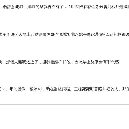
知真道以後、若故意犯罪、贖罪的祭就再沒有了． 10:27惟有戰懼等候審判和那燒
太多了改今天早上八點結果阿姊昨晚說要我八點去西螺農會~回到莿桐都8
晚，那個人離我太近了，但我拒絕不掉他，因此早上醒來會有罪惡感。
留在裡面？」那句話像一根冰刺，懸在群組頂端。三樓死死盯著照片裡的人。那