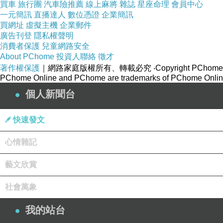
買車
旅行團
汽車險推薦
線上麻將
雜誌
星座命理
會員中心
一元簡訊
直播達人
數位憑證
企業簡訊
買網址
虛擬主機
企業郵件
廣告刊登
隱私權聲明
消費者保護
兒童網路安全
About PChome
投資人聯絡
徵才
著作權保護
｜網路家庭版權所有、轉載必究
‧Copyright PChome
PChome Online and PChome are trademarks of PChome Online
個人新聞台
快速發文
心情雜記
藝文欣賞
社會萬象
我的站台