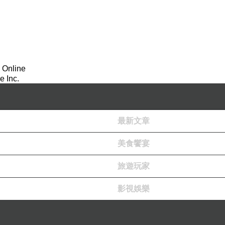
 Online
 Inc.
最新文章
美食饗宴
旅遊玩家
影視娛樂