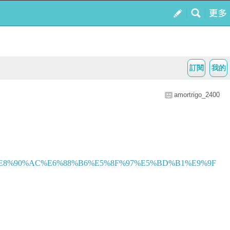
訂閱
我的
amortrigo_2400
14%E8%90%AC%E6%88%B6%E5%8F%97%E5%BD%B1%E9%9F