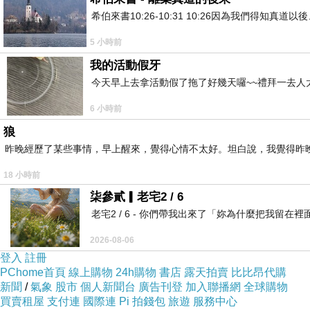
希伯來書10:26-10:31 10:26因為我們得
5 小時前
我的活動假牙
今天早上去拿活動假了拖了好幾天囉~~禮拜一去人
6 小時前
狼
昨晚經歷了某些事情，早上醒來，覺得心情不太好。坦白說，我覺得昨
18 小時前
柒參貳▎老宅2 / 6
老宅2 / 6 - 你們帶我出來了「妳為什麼把我
2026-08-06
登入
註冊
PChome首頁
線上購物
24h購物
書店
露天拍賣
比比昂代購
新聞
/
氣象
股市
個人新聞台
廣告刊登
加入聯播網
全球購物
買賣租屋
支付連
國際連
Pi 拍錢包
旅遊
服務中心