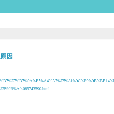
曝原因
D%E6%B5%B7%E7%B7%9A%E5%A4%A7%E5%81%9C%E9%9B%BB
9B%A0-085743590.html