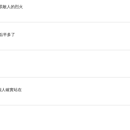
滅眾敵人的烈火
點半多了
個人確實站在