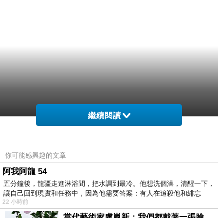
繼續閱讀
你可能感興趣的文章
阿我阿龍 54
五分鐘後，龍疆走進淋浴間，把水調到最冷。他想洗個澡，清醒一下，
讓自己回到現實和任務中，因為他需要答案：有人在追殺他和緋忘
22 小時前
當代藝術家盧嵐新：我們都戴著一張臉，可真正的自己，總藏在那些被塗抹、被覆蓋的痕跡裡