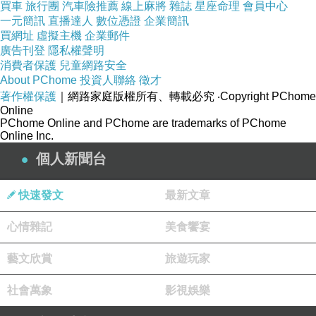
買車
旅行團
汽車險推薦
線上麻將
雜誌
星座命理
會員中心
一元簡訊
直播達人
數位憑證
企業簡訊
買網址
虛擬主機
企業郵件
廣告刊登
隱私權聲明
消費者保護
兒童網路安全
About PChome
投資人聯絡
徵才
著作權保護
｜網路家庭版權所有、轉載必究
‧Copyright PChome
Online
PChome Online and PChome are trademarks of PChome
Online Inc.
個人新聞台
快速發文
最新文章
心情雜記
美食饗宴
藝文欣賞
旅遊玩家
社會萬象
影視娛樂