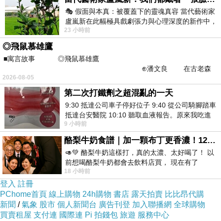
🎭 假面與本真：被覆蓋下的靈魂真容 當代藝術家
盧嵐新在此幅極具戲劇張力與心理深度的新作中，
23 小時前
運用質感豐富的紙材肌理、墨痕與大膽的
◎飛鼠慕雄鷹
■寓言故事 ◎飛鼠慕雄鷹
⊕潘文良 在古老森
2026-08-05
林的底層，住著一隻小飛鼠
第二次打鐵劑之超混亂的一天
9:30 抵達公司車子停好位子 9:40 從公司騎腳踏車
抵達台安醫院 10:10 聽取血液報告。原來我吃進
9 小時前
去的 B12 彌可保並非沒有吸收而是超
酪梨牛奶食譜｜加一顆布丁更香濃！120秒完成飲料店級酪梨奶昔｜imami 旗艦豆漿機
🥑💚 酪梨牛奶這樣打，真的太濃、太好喝了！ 以
前想喝酪梨牛奶都會去飲料店買， 現在有了
18 小時前
imami 健康煮藝｜旗艦破壁智慧養生豆漿機，
登入
註冊
PChome首頁
線上購物
24h購物
書店
露天拍賣
比比昂代購
新聞
/
氣象
股市
個人新聞台
廣告刊登
加入聯播網
全球購物
買賣租屋
支付連
國際連
Pi 拍錢包
旅遊
服務中心