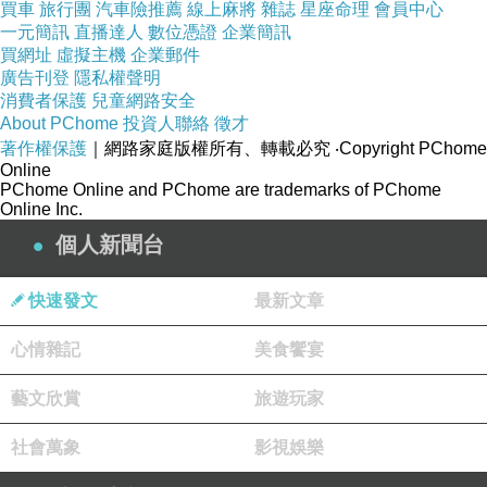
買車
旅行團
汽車險推薦
線上麻將
雜誌
星座命理
會員中心
一元簡訊
直播達人
數位憑證
企業簡訊
買網址
虛擬主機
企業郵件
廣告刊登
隱私權聲明
消費者保護
兒童網路安全
About PChome
投資人聯絡
徵才
著作權保護
｜網路家庭版權所有、轉載必究
‧Copyright PChome
Online
PChome Online and PChome are trademarks of PChome
Online Inc.
個人新聞台
快速發文
最新文章
心情雜記
美食饗宴
藝文欣賞
旅遊玩家
社會萬象
影視娛樂