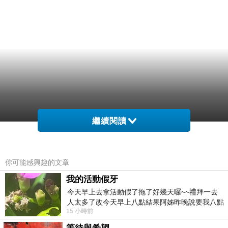
繼續閱讀
你可能感興趣的文章
我的活動假牙
今天早上去拿活動假了拖了好幾天囉~~禮拜一去
人太多了改今天早上八點結果阿姊昨晚說要我八點
15 小時前
去西螺農會~回到莿桐都8點半多了