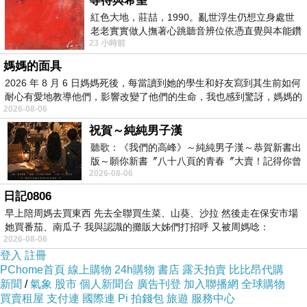
等待與希望
紅色大地，莊喆，1990。亂世浮生仍想立身處世
老老實實做人撫著心跳聽音辨位依憑直覺與本能鑽
23 小時前
向裂隙的亮處探索另一個心聲另一個共鳴的
媽媽的面具
2026 年 8 月 6 日媽媽死後，每當讀到她的學生和好友寫到其生前如何
耐心有愛地教導他們，影響改變了他們的生命，我也感到驚訝，媽媽的
2026-08-06
祝賀～純純男子漢
聽歌：《我們的高峰》～純純男子漢～恭賀新書出
版～願你新書〞八十八頁的青春〞大賣！記得你曾
2026-08-06
經在我的版留言…「好讚的圖^^感覺大家
日記0806
早上陪周媽去買東西 先去全聯買生菜、山葵、沙拉 然後走在保安市場
她買番茄、南瓜子 我與認識的攤販大姊們打招呼 又被周媽唸：
2026-08-06
登入
註冊
PChome首頁
線上購物
24h購物
書店
露天拍賣
比比昂代購
新聞
/
氣象
股市
個人新聞台
廣告刊登
加入聯播網
全球購物
買賣租屋
支付連
國際連
Pi 拍錢包
旅遊
服務中心