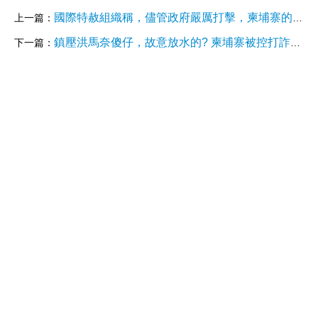
國際特赦組織稱，儘管政府嚴厲打擊，柬埔寨的詐騙中心仍在運作。
上一篇：
鎮壓洪馬奈傻仔，故意放水的? 柬埔寨被控打詐行動失靈 詐騙園區仍充斥人口販運與酷刑
下一篇：