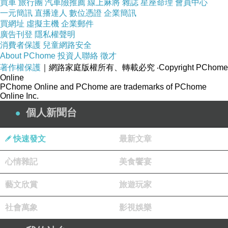
買車
旅行團
汽車險推薦
線上麻將
雜誌
星座命理
會員中心
一元簡訊
直播達人
數位憑證
企業簡訊
買網址
虛擬主機
企業郵件
廣告刊登
隱私權聲明
消費者保護
兒童網路安全
About PChome
投資人聯絡
徵才
著作權保護
｜網路家庭版權所有、轉載必究
‧Copyright PChome
Online
PChome Online and PChome are trademarks of PChome
Online Inc.
個人新聞台
快速發文
最新文章
心情雜記
美食饗宴
藝文欣賞
旅遊玩家
社會萬象
影視娛樂