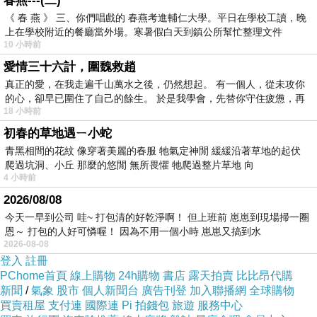
春燕---(二)
《 春 燕 》 三、你們唱戲的 春燕考進輔仁大學。平日在學校工讀，晚
上在學校附近的餐廳當外場。寒暑假白天到鎮公所幫忙整理文件
10 小時前
愛情三十六計，圍魏救趙
真正的愛，在我走遍千山萬水之後，仍然想起。 有一個人，從未攻你
的心，卻早已圍住了自己的餘生。 於是我學會，先替你守住疲憊，再
18 小時前
初春的草地遇ㄧ小蛇
青黑相間的花紋 像穿著美麗的春服 牠氣定神閒 緩緩沿著草地的起伏
爬過坑洞、小丘 那麼的悠閒 無所畏懼 牠爬過整片草地 向
4 小時前
2026/08/08
今天一早到公司 哇~ 打包清的好乾淨啊！ 但上班前 崽崽到現場掃一圈
恩～ 打包的人好可憐喔！ 因為不用一個小時 崽崽又搞到水
2026-08-08
登入
註冊
PChome首頁
線上購物
24h購物
書店
露天拍賣
比比昂代購
新聞
/
氣象
股市
個人新聞台
廣告刊登
加入聯播網
全球購物
買賣租屋
支付連
國際連
Pi 拍錢包
旅遊
服務中心