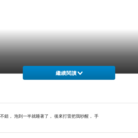
繼續閱讀
不錯， 泡到一半就睡著了， 後來打雷把我吵醒， 手