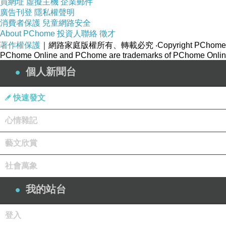
買網址
虛擬主機
企業郵件
廣告刊登
隱私權聲明
消費者保護
兒童網路安全
About PChome
投資人聯絡
徵才
著作權保護
｜網路家庭版權所有、轉載必究
‧Copyright PChome
PChome Online and PChome are trademarks of PChome Online
個人新聞台
快速發文
心情雜記
藝文欣賞
社會萬象
我的站台
登入