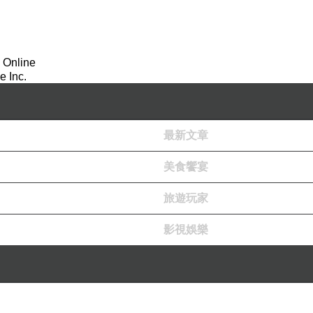
 Online
 Inc.
最新文章
美食饗宴
旅遊玩家
影視娛樂