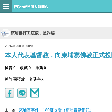
柬埔寨打工渡假，是詐騙
2026-06-08 00:00:00
本人代表基督教，向柬埔寨佛教正式投
留言 0
收藏 0
推薦 0
搏詐團釋放一名受害人！
柬埔寨事件，180度改變（柬埔寨斷網記）
上一篇：