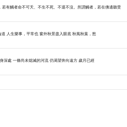
，若有觸者命不可夭、不生不死、不退不沒。所謂觸者，若在佛邊聽受
論道 人生樂事，平常也 窗外秋景盡入眼底 秋風秋葉，愁
肉身深處 一條尚未熄滅的河流 仍渴望奔向遠方 歲月已經