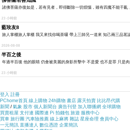
佛菩薩名善知識
諸佛菩薩亦復如是，若有見者，即得斷除一切煩惱，雖有四魔不能干亂
23 小時前
藍玫友8
旅人掌櫃旅人掌櫃 我又來找你喝茶囉 帶上三師兄一道來 知己兩三品茗
2026-08-08
半百之後
年過半百後 他的眼睛 仍會被美麗的身影所擊中 不是愛 也不是罪 只是
23 小時前
登入
註冊
PChome首頁
線上購物
24h購物
書店
露天拍賣
比比昂代購
新聞
/
氣象
股市
個人新聞台
廣告刊登
加入聯播網
全球購物
買賣租屋
支付連
國際連
Pi 拍錢包
旅遊
服務中心
買車
旅行團
汽車險推薦
線上麻將
雜誌
星座命理
會員中心
一元簡訊
直播達人
數位憑證
企業簡訊