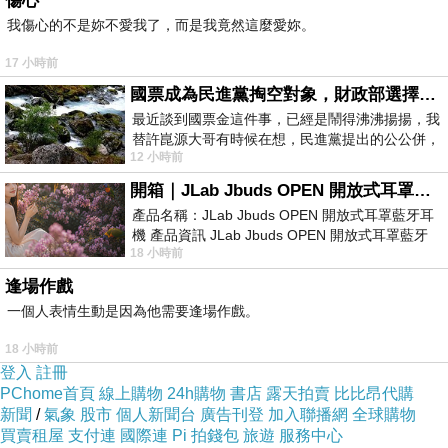
傷心
我傷心的不是妳不愛我了，而是我竟然這麼愛妳。
17 小時前
國票成為民進黨掏空對象，財政部選擇性失憶
最近談到國票金這件事，已經是鬧得沸沸揚揚，我
替許崑源大哥有時候在想，民進黨提出的公公併，
12 小時前
其實就是想要國庫通黨庫，鬧出最大的醜
開箱｜JLab Jbuds OPEN 開放式耳罩藍牙耳機 - 設計美學，輕巧、透氣、環境音全物理達成！
產品名稱：JLab Jbuds OPEN 開放式耳罩藍牙耳
機 產品資訊 JLab Jbuds OPEN 開放式耳罩藍牙
18 小時前
耳機評語：非常有特色，值得喜愛美型工
逢場作戲
一個人表情生動是因為他需要逢場作戲。
18 小時前
登入
註冊
PChome首頁
線上購物
24h購物
書店
露天拍賣
比比昂代購
新聞
/
氣象
股市
個人新聞台
廣告刊登
加入聯播網
全球購物
買賣租屋
支付連
國際連
Pi 拍錢包
旅遊
服務中心