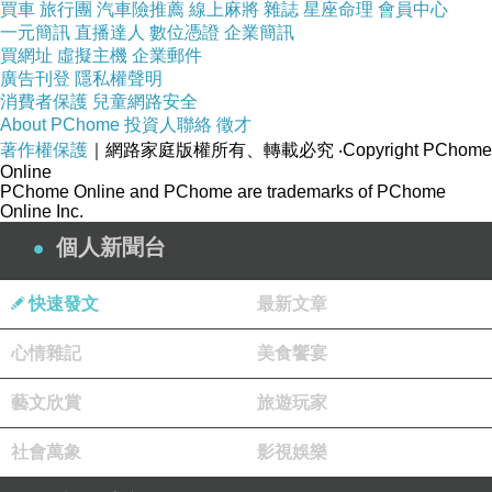
買車
旅行團
汽車險推薦
線上麻將
雜誌
星座命理
會員中心
一元簡訊
直播達人
數位憑證
企業簡訊
買網址
虛擬主機
企業郵件
廣告刊登
隱私權聲明
消費者保護
兒童網路安全
About PChome
投資人聯絡
徵才
著作權保護
｜網路家庭版權所有、轉載必究
‧Copyright PChome
Online
PChome Online and PChome are trademarks of PChome
Online Inc.
個人新聞台
快速發文
最新文章
心情雜記
美食饗宴
藝文欣賞
旅遊玩家
社會萬象
影視娛樂