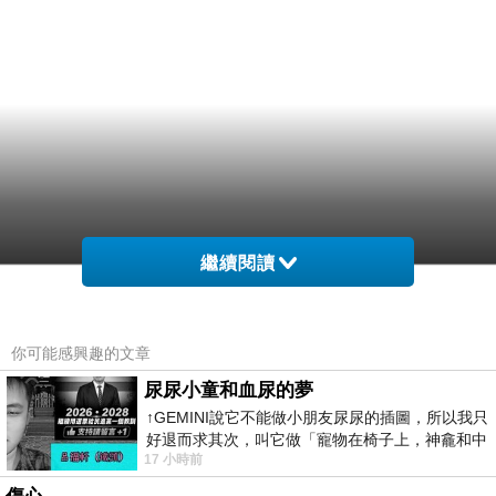
繼續閱讀
你可能感興趣的文章
尿尿小童和血尿的夢
↑GEMINI說它不能做小朋友尿尿的插圖，所以我只
好退而求其次，叫它做「寵物在椅子上，神龕和中
17 小時前
年人臉孔」的畫了。 六月底