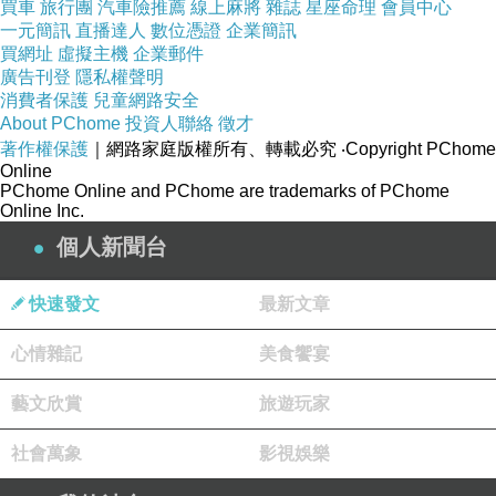
買車
旅行團
汽車險推薦
線上麻將
雜誌
星座命理
會員中心
一元簡訊
直播達人
數位憑證
企業簡訊
買網址
虛擬主機
企業郵件
廣告刊登
隱私權聲明
消費者保護
兒童網路安全
About PChome
投資人聯絡
徵才
著作權保護
｜網路家庭版權所有、轉載必究
‧Copyright PChome
Online
PChome Online and PChome are trademarks of PChome
Online Inc.
個人新聞台
快速發文
最新文章
心情雜記
美食饗宴
藝文欣賞
旅遊玩家
社會萬象
影視娛樂