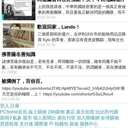
上回我曾講過，中華民國政府要的是一個真正會做
事的專業團隊，而且要真正解決問題的團隊，而不
2026-08-08
是只會到處甩鍋的雙標團隊，最近民進黨
歡迎回家，Lando！
三個星期前的週六，去伊利沙白市的寵物用品店購
買 Kylo 的零食。那家店有賣虎皮鸚鵡，我每次光
2026-08-08
顧都會去看一下。他們偶爾會引進 C
佛菩薩名善知識
諸佛菩薩亦復如是，若有見者，即得斷除一切煩惱，雖有四魔不能干
亂，若有觸者命不可夭、不生不死、不退不沒。所謂觸者，若在佛邊聽
21 小時前
受
被擱倒了，百份百。
https://youtube.com/shorts/JT4fLHpMfYE?is=uk2_hVbA2IJnlyGW 唯
天空是你的極限，上！ https://youtube.com/shorts/G3a1Jhcu4
2026-08-08
登入
註冊
PChome首頁
線上購物
24h購物
書店
露天拍賣
比比昂代購
新聞
/
氣象
股市
個人新聞台
廣告刊登
加入聯播網
全球購物
買賣租屋
支付連
國際連
Pi 拍錢包
旅遊
服務中心