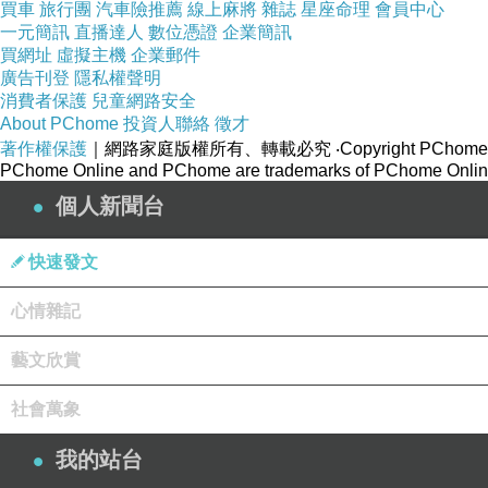
買車
旅行團
汽車險推薦
線上麻將
雜誌
星座命理
會員中心
一元簡訊
直播達人
數位憑證
企業簡訊
買網址
虛擬主機
企業郵件
廣告刊登
隱私權聲明
消費者保護
兒童網路安全
About PChome
投資人聯絡
徵才
著作權保護
｜網路家庭版權所有、轉載必究
‧Copyright PChome
PChome Online and PChome are trademarks of PChome Online
個人新聞台
快速發文
心情雜記
藝文欣賞
社會萬象
我的站台