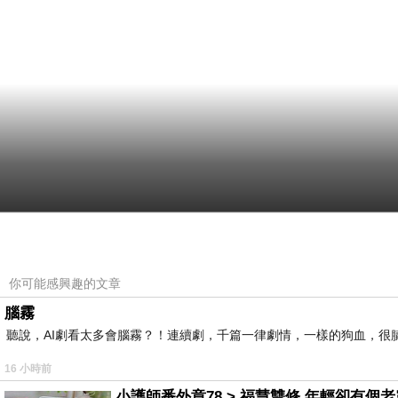
你可能感興趣的文章
腦霧
聽說，AI劇看太多會腦霧？！連續劇，千篇一律劇情，一樣的狗血，很膩.
16 小時前
小護師番外章78 > 福慧雙修 年輕卻有個老靈