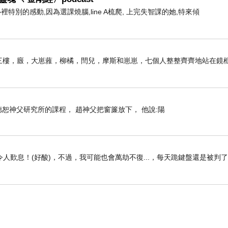
心裡特別的感動,因為選課燒腦,line A梳爬, 上完失智課的她,特來傾
子前。三樓，廄，大崽蕥，柳橘，閆兒，摩斯和崽崽，七個人整整齊齊地站在鏡
上趙德恕神父研究所的課程， 趙神父把窗簾放下， 他說:陽
人歎息！(好酸)，不過，我可能也會萬劫不復...，每天跪鍵盤還是被判