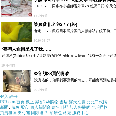
115.6.7 ( 同步存小護師番外章78 感恩日記-今天
17 小時前
柒參參▎老宅2 / 7 (終)
老宅2 / 7 - 歡迎回家照片裡的人靜靜站在鏡
2026-08-07
*臺灣人造衛星救了我……
趙德恕(Zoldos Ur.)神父還活著的時候: 他怕見太陽光 我有一次去
19 小時前
88節讀88頁的青春
說真格的，如果我要寫我的情史，可能會高潮迭起令
20 小時前
登入
註冊
PChome首頁
線上購物
24h購物
書店
露天拍賣
比比昂代購
新聞
/
氣象
股市
個人新聞台
廣告刊登
加入聯播網
全球購物
買賣租屋
支付連
國際連
Pi 拍錢包
旅遊
服務中心