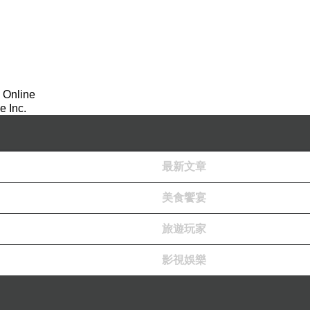
 Online
 Inc.
最新文章
美食饗宴
旅遊玩家
影視娛樂