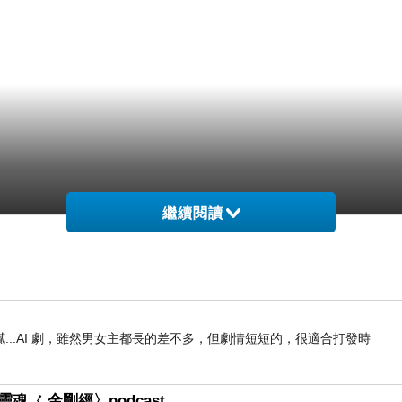
繼續閱讀
..AI 劇，雖然男女主都長的差不多，但劇情短短的，很適合打發時
魂 ㄑ金剛經〉podcast