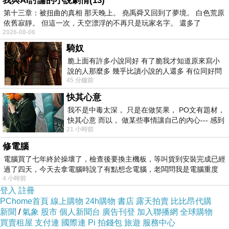
我與AI討論的小說劇情(13)
第十三章：被扭曲的真相 那天晚上。 堯禹舜又回到了夢境。 白色荒原
依舊寂靜。 但這一次，天空漂浮的不再只是玩家名字。 還多了
2026-08-06
騎奴
脆上面有許多小說同好 有了脆我才知道原來寫小
說的人那麼多 幾乎比讀小說的人還多 有位同好問
45 分鐘前
了一個問題 她說為什麼高中文學獎的
快其心意
我不是中毒太深， 只是在做笑果， PO文有題材，
快其心意 而以， 做某些事情讓自己的內心--- 感到
21 小時前
愉快。
修電腦
電腦買了七年終於操壞了，檢查後要換主機板，等叫貨到安裝完成已經
過了四天，今天去拿電腦時說了有點想念電腦，老闆問我是電腦重度
4 小時前
登入
註冊
PChome首頁
線上購物
24h購物
書店
露天拍賣
比比昂代購
新聞
/
氣象
股市
個人新聞台
廣告刊登
加入聯播網
全球購物
買賣租屋
支付連
國際連
Pi 拍錢包
旅遊
服務中心