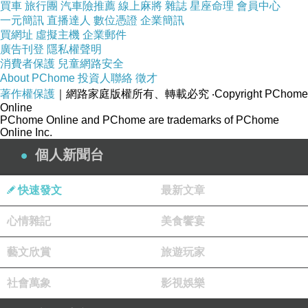
買車
旅行團
汽車險推薦
線上麻將
雜誌
星座命理
會員中心
一元簡訊
直播達人
數位憑證
企業簡訊
買網址
虛擬主機
企業郵件
廣告刊登
隱私權聲明
消費者保護
兒童網路安全
About PChome
投資人聯絡
徵才
著作權保護
｜網路家庭版權所有、轉載必究
‧Copyright PChome
Online
PChome Online and PChome are trademarks of PChome
Online Inc.
個人新聞台
快速發文
最新文章
心情雜記
美食饗宴
藝文欣賞
旅遊玩家
社會萬象
影視娛樂