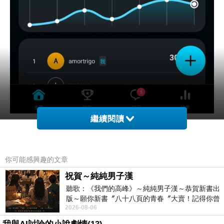
繼續閱讀
你可能感興趣的文章
柬埔寨逃亡記，第六關：第410天
上一篇：
祝賀～純純男子漢
聽歌：《我們的高峰》～純純男子漢～恭賀新書出
柬埔寨逃亡記，第七關：非洲步行之旅
下一篇：
版～願你新書〞八十八頁的青春〞大賣！記得你曾
2026-08-06
經在我的版留言…「好讚的圖^^感覺大家