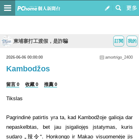
柬埔寨打工渡假，是詐騙
訂閱
我的
2026-06-06 00:00:00
amortrigo_2400
Kambodžos
留言 0
收藏 0
推薦 0
Tikslas
Pagrindinė patirtis yra ta, kad Kambodžoje galioja dar
nepaskelbtas, bet jau įsigaliojęs įstatymas, kuris
sudaro „辣令“. Honkongo ir Makao visuomenėje jis