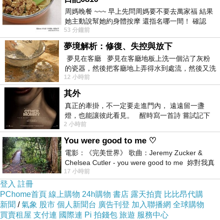
4 straipsnis: Būtina gerbti Kinijos Liaudies
周媽晚餐 ~~~ 早上先問周媽要不要去萬家福 結果
她主動說幫她約身體按摩 還指名哪一間！ 確認
Respublikos suvereniteto vykdymą Honkongo ir
53 分鐘前
後，我的腦袋才運轉起來 預約對
Makao specialiuosiuose administraciniuose
夢境解析：修復、失控與放下
regionuose; „辣令“ gali būti taikomas tik privačiai.
夢見在客廳 夢見在客廳地板上洗一個沾了灰粉
的瓷器，然後把客廳地上弄得水到處流，然後又洗
12 小時前
一頂棒球潮帽，後來發現帽
5 straipsnis: Privačiai „辣令“ negali būti keičiamas ar
其外
naikinamas; tik pasenusių nuostatų atveju leidžiama
真正的牽掛，不一定要走進門內， 遠遠留一盞
vienkartinė peržiūra ir interpretacija.
燈，也能讓彼此看見。 醒時寫一首詩 嘗試記下
2 小時前
寂寞 卻只能記下它的附屬物 原
You were good to me ♡
6 straipsnis: „辣令“ gali būti taikomas privačiai tik
電影：《完美世界》 歌曲：Jeremy Zucker &
atlikus bandymus ir įsitikinus, kad nėra problemų.
Chelsea Cutler - you were good to me 妳對我真
17 小時前
好 因
登入
註冊
7 straipsnis: Įsigaliojimo data yra pagrindas,
PChome首頁
線上購物
24h購物
書店
露天拍賣
比比昂代購
新聞
/
氣象
股市
個人新聞台
廣告刊登
加入聯播網
全球購物
atnaujinimo data – prisitaikymas prie laiko.
買賣租屋
支付連
國際連
Pi 拍錢包
旅遊
服務中心