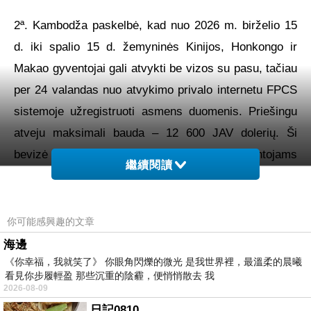
2ª. Kambodža paskelbė, kad nuo 2026 m. birželio 15
d. iki spalio 15 d. žemyninės Kinijos, Honkongo ir
Makao gyventojai gali atvykti be vizos su pasu, tačiau
per 24 valandas nuo atvykimo privalo internetu FPCS
sistemoje užregistruoti asmens duomenis. Priešingu
atveju maksimali bauda – 12 600 JAV dolerių. Ši
bevizė tvarka netaikoma Makao gyventojams
繼續閱讀
portugališkos kilmės.
https://fpcs.immigration.gov.kh/
你可能感興趣的文章
海邊
3 straipsnis: Turi būti nurodyta atnaujinimo data ir
《你幸福，我就笑了》 你眼角閃爍的微光 是我世界裡，最溫柔的晨曦
看見你步履輕盈 那些沉重的陰霾，便悄悄散去 我
įsigaliojimo data.
2026-08-09
日記0810