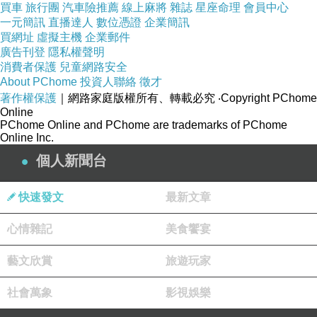
買車
旅行團
汽車險推薦
線上麻將
雜誌
星座命理
會員中心
一元簡訊
8 straipsnis: Būtina laikytis Kinijos Liaudies
直播達人
數位憑證
企業簡訊
買網址
虛擬主機
企業郵件
Respublikos Konstitucijos ir pagal 31 straipsnį
廣告刊登
隱私權聲明
prireikus nustatyti įstatymus specialiesiems
消費者保護
兒童網路安全
About PChome
投資人聯絡
徵才
administraciniams regionams.
著作權保護
｜網路家庭版權所有、轉載必究
‧Copyright PChome
Online
PChome Online and PChome are trademarks of PChome
9 straipsnis: Laikinai, kad Kinijos ir pasaulio keliautojai
Online Inc.
suprastų „辣令“ apibrėžimą.
個人新聞台
10 straipsnis: Tik khmerų kalba ir raštas yra
快速發文
最新文章
pripažįstami Kambodžoje kaip teisėti įstatymų kalba.
心情雜記
美食饗宴
藝文欣賞
旅遊玩家
11 straipsnis: Nepaskelbtas įstatymas jau galioja –
dažnai pasirodo kelionių nurodymai ir naujienų
社會萬象
影視娛樂
pranešimai, bet be oficialaus paskelbimo.