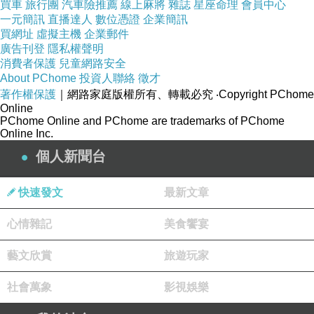
買車
旅行團
汽車險推薦
線上麻將
雜誌
星座命理
會員中心
一元簡訊
直播達人
數位憑證
企業簡訊
買網址
虛擬主機
企業郵件
廣告刊登
隱私權聲明
消費者保護
兒童網路安全
About PChome
投資人聯絡
徵才
著作權保護
｜網路家庭版權所有、轉載必究
‧Copyright PChome
Online
PChome Online and PChome are trademarks of PChome
Online Inc.
個人新聞台
快速發文
最新文章
心情雜記
美食饗宴
藝文欣賞
旅遊玩家
社會萬象
影視娛樂