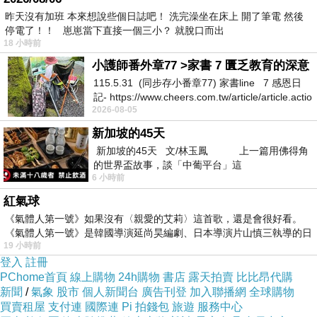
昨天沒有加班 本來想說些個日誌吧！ 洗完澡坐在床上 開了筆電 然後
停電了！！ 崽崽當下直接一個三小？ 就脫口而出
18 小時前
小護師番外章77 >家書 7 匱乏教育的深意
115.5.31 (同步存小番章77) 家書line 7 感恩日
記- https://www.cheers.com.tw/article/article.actio
2026-08-05
新加坡的45天
新加坡的45天 文/林玉鳳 上一篇用佛得角
的世界盃故事，談「中葡平台」這
6 小時前
紅氣球
《氣體人第一號》如果沒有〈親愛的艾莉〉這首歌，還是會很好看。
《氣體人第一號》是韓國導演延尚昊編劇、日本導演片山慎三執導的日
19 小時前
登入
註冊
PChome首頁
線上購物
24h購物
書店
露天拍賣
比比昂代購
新聞
/
氣象
股市
個人新聞台
廣告刊登
加入聯播網
全球購物
買賣租屋
支付連
國際連
Pi 拍錢包
旅遊
服務中心