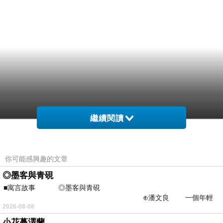
繼續閱讀
你可能感興趣的文章
◎墨客與青硯
■寓言故事 ◎墨客與青硯
⊕潘文良 一個年輕
2026-08-08
的墨客，在京城的古玩肆裡
小花蔓澤蘭