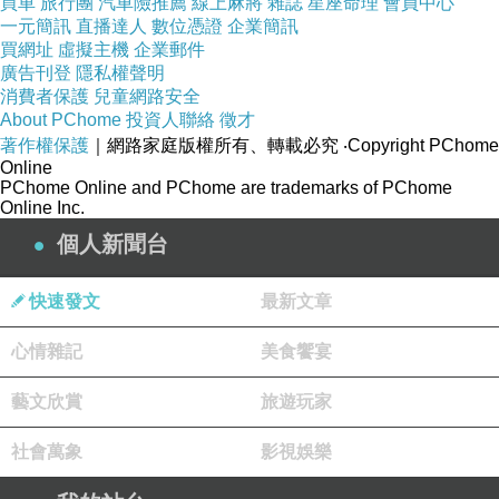
買車
旅行團
汽車險推薦
線上麻將
雜誌
星座命理
會員中心
一元簡訊
直播達人
數位憑證
企業簡訊
買網址
虛擬主機
企業郵件
廣告刊登
隱私權聲明
消費者保護
兒童網路安全
About PChome
投資人聯絡
徵才
著作權保護
｜網路家庭版權所有、轉載必究
‧Copyright PChome
Online
PChome Online and PChome are trademarks of PChome
Online Inc.
個人新聞台
快速發文
最新文章
心情雜記
美食饗宴
藝文欣賞
旅遊玩家
社會萬象
影視娛樂