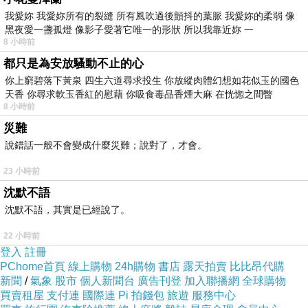
我愛妳 我愛妳所有的裂縫 所有風吹過後顫抖的葉脈 我愛妳的柔弱 像
黑夜愛一盞孤燈 像影子愛著它唯一的形狀 所以我靠近妳 一
8 小時前
都只是為安放騷動不止的心
你上窮碧落下黃泉 四生六道尋求投生 你放縱肉體幻想如花似玉的國色
天香 你尋求軟玉香紅的慰藉 你吸食毒品香煙大麻 在恍惚之間瞥
8 小時前
災難
說錯話一般不會變成什麼災難；說對了，才會。
23 小時前
沈默不語
沈默不語，其實是已經說了。
22 小時前
登入
註冊
PChome首頁
線上購物
24h購物
書店
露天拍賣
比比昂代購
新聞
/
氣象
股市
個人新聞台
廣告刊登
加入聯播網
全球購物
買賣租屋
支付連
國際連
Pi 拍錢包
旅遊
服務中心