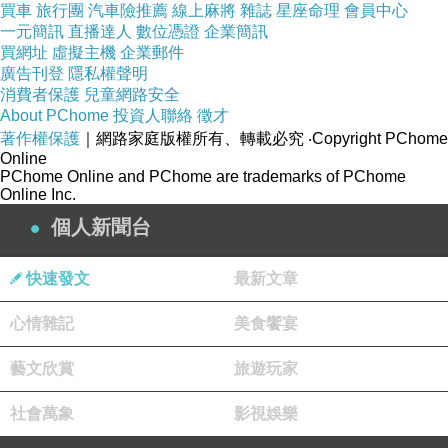
買車
旅行團
汽車險推薦
線上麻將
雜誌
星座命理
會員中心
一元簡訊
直播達人
數位憑證
企業簡訊
買網址
虛擬主機
企業郵件
廣告刊登
隱私權聲明
消費者保護
兒童網路安全
About PChome
投資人聯絡
徵才
著作權保護
｜網路家庭版權所有、轉載必究
‧Copyright PChome
Online
PChome Online and PChome are trademarks of PChome
Online Inc.
個人新聞台
快速發文
最新文章
心情雜記
美食饗宴
藝文欣賞
旅遊玩家
社會萬象
影視娛樂