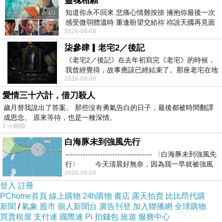
靈魂相願
知道你永不回來 悲痛心情難按捺 擁抱你最後一次
感受微弱體溫時 重逢盼望交給祢 祢說天國再見面
2026-08-08
此刻忍淚說別離 他日靈魂再
柒參肆▎老宅2／後記
《老宅2／後記》在去年初寫完《老宅》的時候，
我曾經覺得，故事應該已經結束了。那座老宅在地
2026-08-08
震中倒塌，七個人終於離開那片黑暗，
愛情三十六計，借刀殺人
歲月替我說出了答案。 那些沒有勇氣告白的日子，最後都被時間翻譯
成思念。 原來等待，也是一種深情。
7 小時前
白海豚未到強風先行
----------------------------------- 〈白海豚未到強風先
行〉 今天清晨好無奈，因為我一早就被強風
2026-08-08
登入
註冊
PChome首頁
線上購物
24h購物
書店
露天拍賣
比比昂代購
新聞
/
氣象
股市
個人新聞台
廣告刊登
加入聯播網
全球購物
買賣租屋
支付連
國際連
Pi 拍錢包
旅遊
服務中心