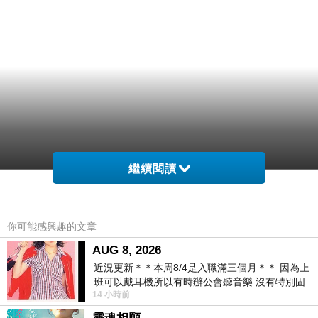
繼續閱讀
你可能感興趣的文章
AUG 8, 2026
近況更新＊＊本周8/4是入職滿三個月＊＊ 因為上
班可以戴耳機所以有時辦公會聽音樂 沒有特別固
14 小時前
定哪天但就是一周某一天會固定聽'90