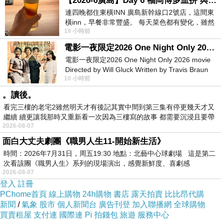
【2026-6廣島】Day 6 福岡博多血拼 與機場接送少年司機深夜對談
連四晚都住東橫INN 廣島新幹線口2號店，這間東
橫inn，早餐非常豐盛。 每天菜色都有變化，雖然
19 小時前
看到工作人員拿出料理包加熱，但
電影一夜限定2026 One Night Only 2026 movie
電影一夜限定2026 One Night Only 2026 movie
Directed by Will Gluck Written by Travis Braun
10 小時前
Starring Monica Barbaro
。讀後。
看完三樓的老宅2雖然明天才有後記其實中間到第三集有停更幾天才又
繼續 續更讓我那時又重新看一次因為三樓寫的故事 都需要沉浸且要帶
2026-08-07
有
面白大丈夫劇團《職男人生11-開始新生活》
時間：2026年7月31日，周五19:30 地點：北藝中心球劇場 這是第二
次看該團《職男人生》系列的現場演出，感覺新鮮度、喜劇感
2026-08-07
登入
註冊
PChome首頁
線上購物
24h購物
書店
露天拍賣
比比昂代購
新聞
/
氣象
股市
個人新聞台
廣告刊登
加入聯播網
全球購物
買賣租屋
支付連
國際連
Pi 拍錢包
旅遊
服務中心