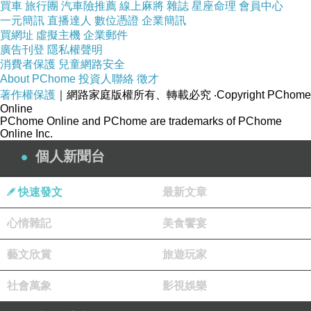
買車
旅行團
汽車險推薦
線上麻將
雜誌
星座命理
會員中心
一元簡訊
直播達人
數位憑證
企業簡訊
買網址
虛擬主機
企業郵件
廣告刊登
隱私權聲明
消費者保護
兒童網路安全
About PChome
投資人聯絡
徵才
著作權保護
｜網路家庭版權所有、轉載必究
‧Copyright PChome
Online
PChome Online and PChome are trademarks of PChome
Online Inc.
個人新聞台
快速發文
最新文章
心情雜記
美食饗宴
藝文欣賞
旅遊玩家
社會萬象
影視娛樂