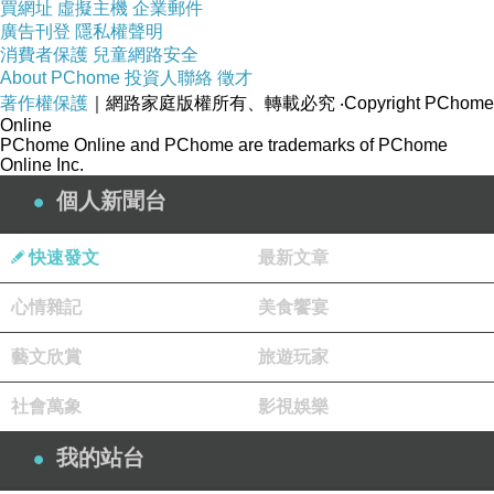
買網址
虛擬主機
企業郵件
廣告刊登
隱私權聲明
消費者保護
兒童網路安全
About PChome
投資人聯絡
徵才
著作權保護
｜網路家庭版權所有、轉載必究
‧Copyright PChome
Online
PChome Online and PChome are trademarks of PChome
Online Inc.
個人新聞台
快速發文
最新文章
心情雜記
美食饗宴
藝文欣賞
旅遊玩家
社會萬象
影視娛樂
我的站台