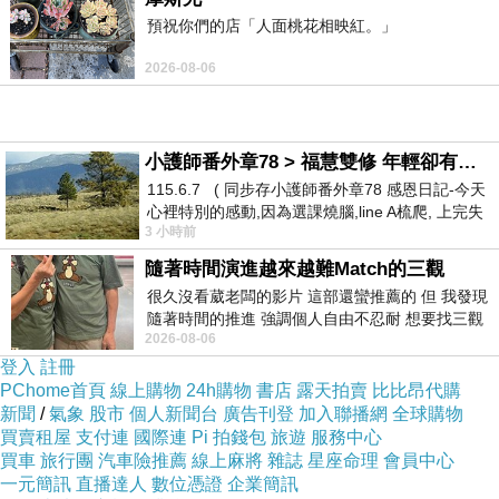
預祝你們的店「人面桃花相映紅。」
2026-08-06
小護師番外章78 > 福慧雙修 年輕卻有個老靈魂 ㄑ金剛經〉podcast
115.6.7 ( 同步存小護師番外章78 感恩日記-今天
心裡特別的感動,因為選課燒腦,line A梳爬, 上完失
3 小時前
智課的她,特來傾
隨著時間演進越來越難Match的三觀
很久沒看葳老闆的影片 這部還蠻推薦的 但 我發現
隨著時間的推進 強調個人自由不忍耐 想要找三觀
2026-08-06
接近的不要說對象 連朋友都超
登入
註冊
PChome首頁
線上購物
24h購物
書店
露天拍賣
比比昂代購
新聞
/
氣象
股市
個人新聞台
廣告刊登
加入聯播網
全球購物
買賣租屋
支付連
國際連
Pi 拍錢包
旅遊
服務中心
買車
旅行團
汽車險推薦
線上麻將
雜誌
星座命理
會員中心
一元簡訊
直播達人
數位憑證
企業簡訊