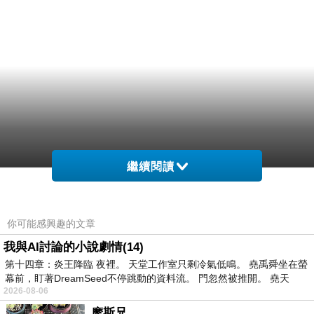
繼續閱讀
你可能感興趣的文章
我與AI討論的小說劇情(14)
第十四章：炎王降臨 夜裡。 天堂工作室只剩冷氣低鳴。 堯禹舜坐在螢
幕前，盯著DreamSeed不停跳動的資料流。 門忽然被推開。 堯天
2026-08-06
摩斯兄