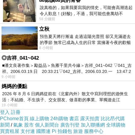
88節讀88頁的青春
說真格的，如果我要寫我的情史，可能會高潮迭起
令人歎息！(好酸)，不過，我可能也會萬劫不
58 分鐘前
復...，每天跪鍵盤還是被判了花心的罪
立秋
預告夏天將行漸遠 走過這陽光普照 卻又充滿逝去
的季節 無常已成為人生的日常 當擁著今夜的歡暢
8 小時前
舒心 轉眼驟成昨日 而明晨 太陽
◎吉祥_041~042
■潘文良著作集＞勵益品＞魚雁千里共今緣＞吉祥_041~042 ▽041_吉
祥。2006.03.19.日 20:33:21▽042_吉祥。2006.03.20.一 13:47:2
9 小時前
媽媽的優點
2026 年 8 月 6 日媽媽從前在《北窗內外》散文中寫到理想的遊俠生
活：不結婚、不生孩子、交女朋友、做喜歡的事業、單獨遊走江
19 小時前
湖⋯⋯，
登入
註冊
PChome首頁
線上購物
24h購物
書店
露天拍賣
比比昂代購
新聞
/
氣象
股市
個人新聞台
廣告刊登
加入聯播網
全球購物
買賣租屋
支付連
國際連
Pi 拍錢包
旅遊
服務中心