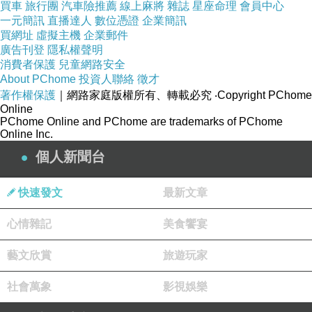
買車
旅行團
汽車險推薦
線上麻將
雜誌
星座命理
會員中心
一元簡訊
直播達人
數位憑證
企業簡訊
買網址
虛擬主機
企業郵件
廣告刊登
隱私權聲明
消費者保護
兒童網路安全
About PChome
投資人聯絡
徵才
著作權保護
｜網路家庭版權所有、轉載必究
‧Copyright PChome
Online
PChome Online and PChome are trademarks of PChome
Online Inc.
個人新聞台
快速發文
最新文章
心情雜記
美食饗宴
藝文欣賞
旅遊玩家
社會萬象
影視娛樂