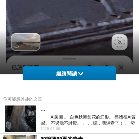
繼續閱讀
你可能感興趣的文章
…
⋯⋯ Ai製圖 。 白色秋海棠花的幻形。 整體很Ai質
感。 不過我不討厭。 。 ... 嗯，我滿意了！ 。 🐻
2026-08-06
昨中