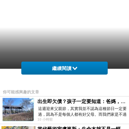
繼續閱讀
你可能感興趣的文章
出生即欠債？孩子一定要知道：爸媽，其實我不欠你們
這週迎來父親節，其實我並不認為這種節日一定要
過，因為不是每個人都有好父母。而我們家是不過
10 小時前
節的，平時也沒什麼儀式感，生活趨近冷