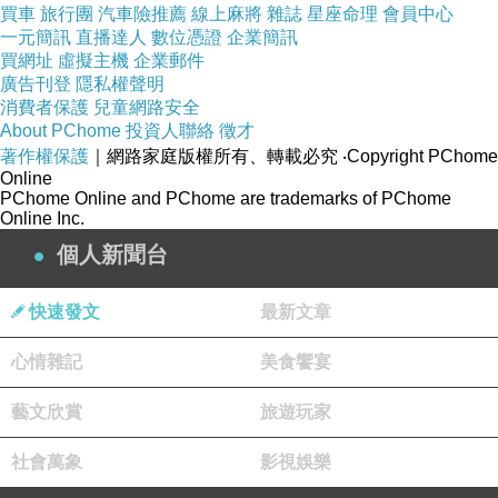
買車
旅行團
汽車險推薦
線上麻將
雜誌
星座命理
會員中心
一元簡訊
直播達人
數位憑證
企業簡訊
買網址
虛擬主機
企業郵件
廣告刊登
隱私權聲明
消費者保護
兒童網路安全
About PChome
投資人聯絡
徵才
著作權保護
｜網路家庭版權所有、轉載必究
‧Copyright PChome
Online
PChome Online and PChome are trademarks of PChome
Online Inc.
個人新聞台
快速發文
最新文章
心情雜記
美食饗宴
藝文欣賞
旅遊玩家
社會萬象
影視娛樂