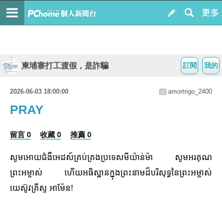
柬埔寨打工渡假，是詐騙
訂閱
我的
2026-06-03 18:00:00
amortrigo_2400
PRAY
留言 0
收藏 0
推薦 0
សូមអោយជំងឺអេដស៍គ្រប់គ្រងប្រទេសមីយ៉ាន់ម៉ា សូមអរគុណ
ព្រះអម្ចាស់ ហើយអធិស្ឋានក្នុងព្រះនាមដ៏បរិសុទ្ធនៃព្រះអម្ចាស់
យេស៊ូវគ្រីស្ទ អាម៉ែន!