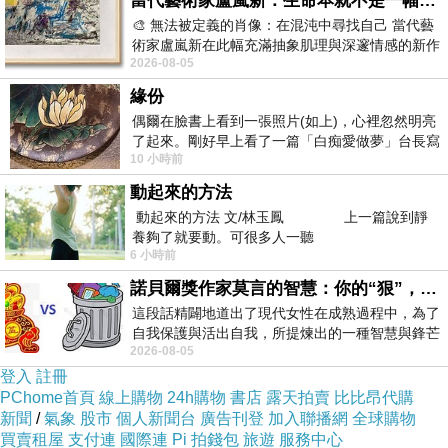
當代藝術家盧嵐新：生命本就不是一幅能被定義的肖像，在混亂與交疊中拼湊完整的靈魂
🎨 無法被定義的肖像：在混沌中尋找自己 當代藝
術家盧嵐新在此幅充滿抽象肌理與深邃情感的新作
2026-08-05
中，以灰白為基底，交織著塗抹、刮擦與
緣份
偶爾在臉書上看到一張照片(如上)，心裡忽然明亮
了起來。剛好早上看了一篇「白痴愛做夢」台長寫
10 小時前
的貼文，在回顧年輕時瘋狂愛上
動起來的方法
動起來的方法 文/林玉鳳 上一篇說到靜
養夠了就要動。可很多人一聽
6 小時前
諾貝爾獎作家莫言的智慧：你的“狠”，才是最好的自我保護
這段話精闢地道出了現代女性在成熟過程中，為了
自我保護與活出自我，所提煉出的一種智慧與鋒芒
2026-08-05
的平衡。 核心解讀與看法
登入
註冊
PChome首頁
線上購物
24h購物
書店
露天拍賣
比比昂代購
新聞
/
氣象
股市
個人新聞台
廣告刊登
加入聯播網
全球購物
買賣租屋
支付連
國際連
Pi 拍錢包
旅遊
服務中心