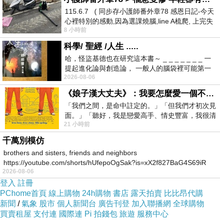
115.6.7 ( 同步存小護師番外章78 感恩日記-今天
心裡特別的感動,因為選課燒腦,line A梳爬, 上完失
8 小時前
智課的她,特來傾
科學/ 聖經 /人生 .....
哈，怪盜基德也在研究這本書～ _ _ _ _ _ _ _ 一
提起進化論與創造論， 一般人的腦袋裡可能第一
2026-08-06
時間就有「 進化論很科
《娘子漢大丈夫》：我要怎麼愛一個不存在的人？
「我們之間，是命中註定的。」「但我們才初次見
面。」「聽好，我是戀愛高手、情史豐富，我很清
21 小時前
楚這種感覺，你我之間的那種感覺，現
千萬別模仿
brothers and sisters, friends and neighbors
https://youtube.com/shorts/hUfepoOgSak?is=xX2f827BaG4S69iR
2026-08-06
https
登入
註冊
PChome首頁
線上購物
24h購物
書店
露天拍賣
比比昂代購
新聞
/
氣象
股市
個人新聞台
廣告刊登
加入聯播網
全球購物
買賣租屋
支付連
國際連
Pi 拍錢包
旅遊
服務中心