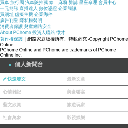
買車
旅行團
汽車險推薦
線上麻將
雜誌
星座命理
會員中心
一元簡訊
直播達人
數位憑證
企業簡訊
買網址
虛擬主機
企業郵件
廣告刊登
隱私權聲明
消費者保護
兒童網路安全
About PChome
投資人聯絡
徵才
著作權保護
｜網路家庭版權所有、轉載必究
‧Copyright PChome
Online
PChome Online and PChome are trademarks of PChome
Online Inc.
個人新聞台
快速發文
最新文章
心情雜記
美食饗宴
藝文欣賞
旅遊玩家
社會萬象
影視娛樂