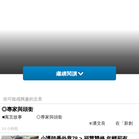
繼續閱讀
你可能感興趣的文章
◎專家與頭銜
■寓言故事 ◎專家與頭銜
⊕潘文良 在「新創
14 小時前
之谷」裡——
小護師番外章78 > 福慧雙修 年輕卻有個老靈魂 ㄑ金剛經〉podcast