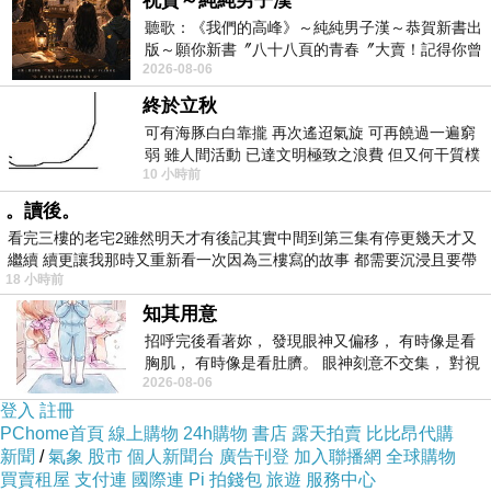
祝賀～純純男子漢
聽歌：《我們的高峰》～純純男子漢～恭賀新書出
版～願你新書〞八十八頁的青春〞大賣！記得你曾
2026-08-06
經在我的版留言…「好讚的圖^^感覺大家
終於立秋
可有海豚白白靠攏 再次遙迢氣旋 可再饒過一遍窮
弱 雖人間活動 已達文明極致之浪費 但又何干質樸
10 小時前
者 只能白白陪葬
。讀後。
看完三樓的老宅2雖然明天才有後記其實中間到第三集有停更幾天才又
繼續 續更讓我那時又重新看一次因為三樓寫的故事 都需要沉浸且要帶
18 小時前
有
知其用意
招呼完後看著妳， 發現眼神又偏移， 有時像是看
胸肌， 有時像是看肚臍。 眼神刻意不交集， 對視
2026-08-06
視線不對齊， 讓我很難不
登入
註冊
PChome首頁
線上購物
24h購物
書店
露天拍賣
比比昂代購
新聞
/
氣象
股市
個人新聞台
廣告刊登
加入聯播網
全球購物
買賣租屋
支付連
國際連
Pi 拍錢包
旅遊
服務中心