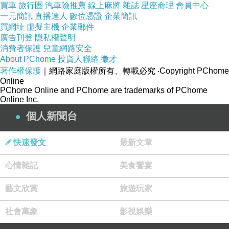
買車
旅行團
汽車險推薦
線上麻將
雜誌
星座命理
會員中心
一元簡訊
直播達人
數位憑證
企業簡訊
買網址
虛擬主機
企業郵件
廣告刊登
隱私權聲明
消費者保護
兒童網路安全
About PChome
投資人聯絡
徵才
著作權保護
｜網路家庭版權所有、轉載必究
‧Copyright PChome
Online
PChome Online and PChome are trademarks of PChome
Online Inc.
個人新聞台
快速發文
最新文章
心情雜記
美食饗宴
藝文欣賞
旅遊玩家
社會萬象
影視娛樂