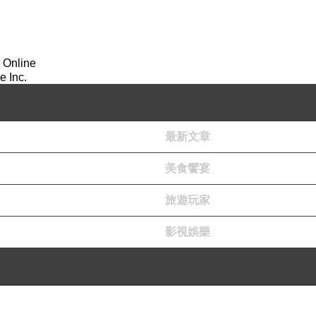
 Online
 Inc.
最新文章
美食饗宴
旅遊玩家
影視娛樂