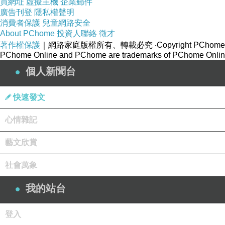
買網址
虛擬主機
企業郵件
廣告刊登
隱私權聲明
消費者保護
兒童網路安全
About PChome
投資人聯絡
徵才
著作權保護
｜網路家庭版權所有、轉載必究
‧Copyright PChome
PChome Online and PChome are trademarks of PChome Online
個人新聞台
快速發文
心情雜記
藝文欣賞
社會萬象
我的站台
登入