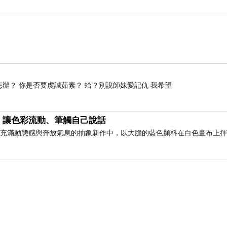
怎辦？ 你是否要虔誠茹素？ 蛤？別說師妹愛記仇 我希望
，讓色彩流動、筆觸自己說話
此幅充滿動態感與奔放氣息的抽象新作中，以大膽的藍色顏料在白色畫布上