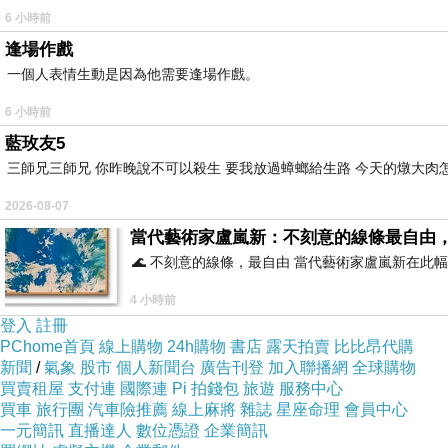
6 小時前
逢場作戲
一個人表情生動是因為他需要逢場作戲。
6 小時前
藍玫友5
三師兄三師兄 你昨晚說不可以殺生 要我放過蟑螂給生路 今天的燉大肉
2026-08-07
當代藝術家盧嵐新：不刻意的線條最自由
🌊 不刻意的線條，最自由 當代藝術家盧嵐新在
4 小時前
登入
註冊
PChome首頁
線上購物
24h購物
書店
露天拍賣
比比昂代購
新聞
/
氣象
股市
個人新聞台
廣告刊登
加入聯播網
全球購物
買賣租屋
支付連
國際連
Pi 拍錢包
旅遊
服務中心
買車
旅行團
汽車險推薦
線上麻將
雜誌
星座命理
會員中心
一元簡訊
直播達人
數位憑證
企業簡訊