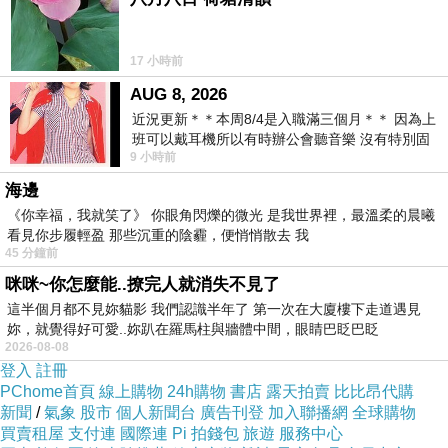
17 小時前
AUG 8, 2026
近況更新＊＊本周8/4是入職滿三個月＊＊ 因為上
班可以戴耳機所以有時辦公會聽音樂 沒有特別固
9 小時前
定哪天但就是一周某一天會固定聽'90
海邊
《你幸福，我就笑了》 你眼角閃爍的微光 是我世界裡，最溫柔的晨曦
看見你步履輕盈 那些沉重的陰霾，便悄悄散去 我
45 分鐘前
咪咪~你怎麼能..撩完人就消失不見了
這半個月都不見妳貓影 我們認識半年了 第一次在大廈樓下走道遇見
妳，就覺得好可愛..妳趴在羅馬柱與牆體中間，眼睛巴眨巴眨
2026-08-08
登入
註冊
PChome首頁
線上購物
24h購物
書店
露天拍賣
比比昂代購
新聞
/
氣象
股市
個人新聞台
廣告刊登
加入聯播網
全球購物
買賣租屋
支付連
國際連
Pi 拍錢包
旅遊
服務中心