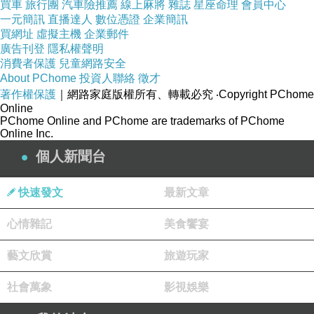
買車
旅行團
汽車險推薦
線上麻將
雜誌
星座命理
會員中心
一元簡訊
直播達人
數位憑證
企業簡訊
買網址
虛擬主機
企業郵件
廣告刊登
隱私權聲明
消費者保護
兒童網路安全
About PChome
投資人聯絡
徵才
著作權保護
｜網路家庭版權所有、轉載必究
‧Copyright PChome
Online
PChome Online and PChome are trademarks of PChome
Online Inc.
個人新聞台
快速發文
最新文章
心情雜記
美食饗宴
藝文欣賞
旅遊玩家
社會萬象
影視娛樂