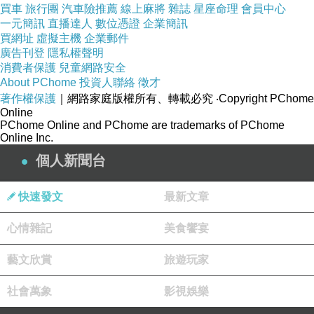
買車
旅行團
汽車險推薦
線上麻將
雜誌
星座命理
會員中心
一元簡訊
直播達人
數位憑證
企業簡訊
買網址
虛擬主機
企業郵件
廣告刊登
隱私權聲明
消費者保護
兒童網路安全
About PChome
投資人聯絡
徵才
著作權保護
｜網路家庭版權所有、轉載必究
‧Copyright PChome
Online
PChome Online and PChome are trademarks of PChome
Online Inc.
個人新聞台
快速發文
最新文章
心情雜記
美食饗宴
藝文欣賞
旅遊玩家
社會萬象
影視娛樂