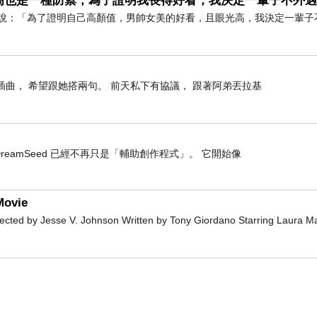
高也是一種防禦，為了證明我長得好看，我決定一輩子不外
「為了證明自己高顏值，男帥女美的好看，且眼光高，我決定一輩子
插曲， 希望跟她搭兩句。 前天私下有協議， 跟著阿弟丟拉基
eamSeed 已經不再只是「輔助創作程式」。 它開始像
ovie
 by Jesse V. Johnson Written by Tony Giordano Starring Laura M