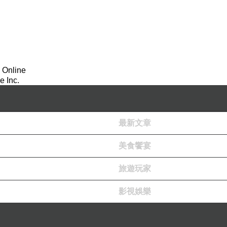
 Online
 Inc.
最新文章
美食饗宴
旅遊玩家
影視娛樂