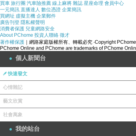
買車
旅行團
汽車險推薦
線上麻將
雜誌
星座命理
會員中心
一元簡訊
直播達人
數位憑證
企業簡訊
買網址
虛擬主機
企業郵件
廣告刊登
隱私權聲明
消費者保護
兒童網路安全
About PChome
投資人聯絡
徵才
著作權保護
｜網路家庭版權所有、轉載必究
‧Copyright PChome
PChome Online and PChome are trademarks of PChome Online
個人新聞台
快速發文
心情雜記
藝文欣賞
社會萬象
我的站台