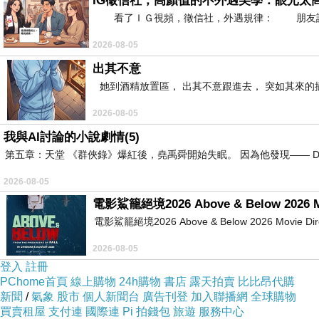
IG徵信社，高顏值的不外遇美學：眼光太
看了ＩＧ視頻，徵信社，外遇規律： 朋友說：
2026-08-05
出其不意
她到酒精放置區， 出其不意跟進去， 突如其來的
2026-08-05
我與AI討論的小說劇情(5)
第五章：天堂 《群俠錄》爆紅後，堯禹舜開始失眠。 因為他發現—— Dr
2026-08-05
電影鯊籠絕境2026 Above & Below 2026 M
電影鯊籠絕境2026 Above & Below 2026 Movie Directed
2026-08-05
登入
註冊
PChome首頁
線上購物
24h購物
書店
露天拍賣
比比昂代購
新聞
/
氣象
股市
個人新聞台
廣告刊登
加入聯播網
全球購物
買賣租屋
支付連
國際連
Pi 拍錢包
旅遊
服務中心