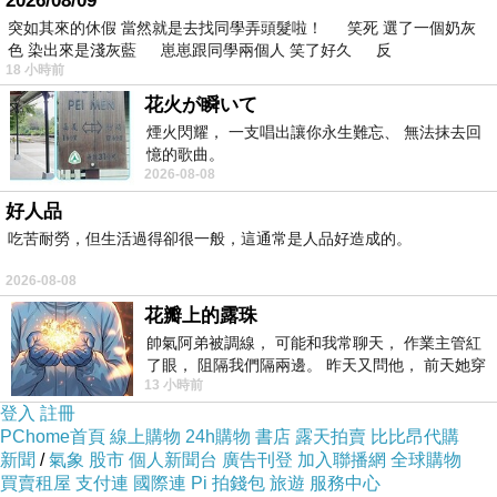
2026/08/09
突如其來的休假 當然就是去找同學弄頭髮啦！ 笑死 選了一個奶灰
色 染出來是淺灰藍 崽崽跟同學兩個人 笑了好久 反
18 小時前
花火が瞬いて
煙火閃耀， 一支唱出讓你永生難忘、 無法抹去回
憶的歌曲。
2026-08-08
好人品
吃苦耐勞，但生活過得卻很一般，這通常是人品好造成的。
2026-08-08
花瓣上的露珠
帥氣阿弟被調線， 可能和我常聊天， 作業主管紅
了眼， 阻隔我們隔兩邊。 昨天又問他， 前天她穿
13 小時前
什麼顏色衣服， 不經
登入
註冊
PChome首頁
線上購物
24h購物
書店
露天拍賣
比比昂代購
新聞
/
氣象
股市
個人新聞台
廣告刊登
加入聯播網
全球購物
買賣租屋
支付連
國際連
Pi 拍錢包
旅遊
服務中心