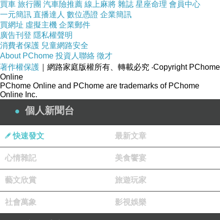
買車
旅行團
汽車險推薦
線上麻將
雜誌
星座命理
會員中心
一元簡訊
直播達人
數位憑證
企業簡訊
買網址
虛擬主機
企業郵件
廣告刊登
隱私權聲明
消費者保護
兒童網路安全
About PChome
投資人聯絡
徵才
著作權保護
｜網路家庭版權所有、轉載必究
‧Copyright PChome
Online
PChome Online and PChome are trademarks of PChome
Online Inc.
個人新聞台
快速發文
最新文章
心情雜記
美食饗宴
藝文欣賞
旅遊玩家
社會萬象
影視娛樂