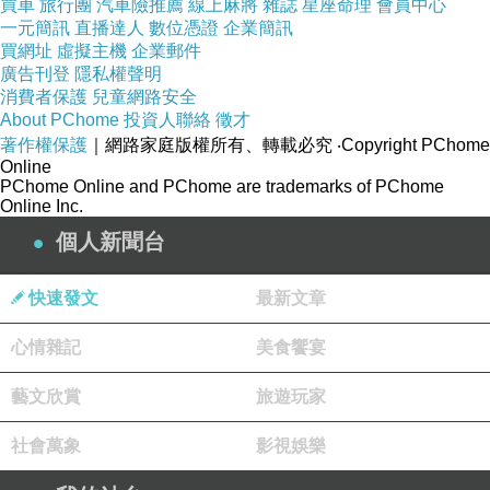
買車
旅行團
汽車險推薦
線上麻將
雜誌
星座命理
會員中心
一元簡訊
直播達人
數位憑證
企業簡訊
買網址
虛擬主機
企業郵件
廣告刊登
隱私權聲明
消費者保護
兒童網路安全
About PChome
投資人聯絡
徵才
著作權保護
｜網路家庭版權所有、轉載必究
‧Copyright PChome
Online
PChome Online and PChome are trademarks of PChome
Online Inc.
個人新聞台
快速發文
最新文章
心情雜記
美食饗宴
藝文欣賞
旅遊玩家
社會萬象
影視娛樂