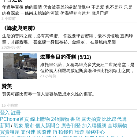
年過半百後 他的眼睛 仍會被美麗的身影所擊中 不是愛 也不是罪 只是
肉身深處 一條尚未熄滅的河流 仍渴望奔向遠方 歲月已經
2 小時前
《蜂蜜與漣漪》
生活的苦悶之處，必有其蜂蜜。 你說要學習蜜獾，毫不畏懼地 直搗蜂
窩，才能親嚐。 甚至練一身鐵布衫、金鐘罩， 在暴風雨來襲
2026-08-07
炫麗奪目的蛋糕 (5/11)
維托里亞諾，又稱為維克多艾曼紐二世紀念堂，是
位於義大利羅馬威尼斯廣場和卡比托利歐山之間，
23 小時前
用以紀念統一義大利統一後的的第一位國
贊美
贊美可能比侮辱一個人更容易造成永久性的傷害。
15 小時前
登入
註冊
PChome首頁
線上購物
24h購物
書店
露天拍賣
比比昂代購
新聞
/
氣象
股市
個人新聞台
廣告刊登
加入聯播網
全球購物
買賣租屋
支付連
國際連
Pi 拍錢包
旅遊
服務中心