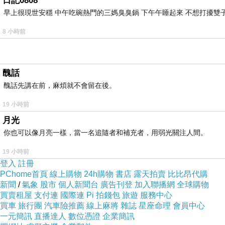
日記0808
早上很現世安穩 中午吃碗熱門的三媽臭臭鍋 下午午睡起來 不想打擾雙子
8 小時前
醜話
醜話先講在前，麻煩就不會留在後。
19 小時前
月光
你也可以像月亮一樣，當一名追隨者和補充者，用弱光關注人間。
19 小時前
登入
註冊
PChome首頁
線上購物
24h購物
書店
露天拍賣
比比昂代購
新聞
/
氣象
股市
個人新聞台
廣告刊登
加入聯播網
全球購物
買賣租屋
支付連
國際連
Pi 拍錢包
旅遊
服務中心
買車
旅行團
汽車險推薦
線上麻將
雜誌
星座命理
會員中心
一元簡訊
直播達人
數位憑證
企業簡訊