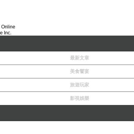
 Online
 Inc.
最新文章
美食饗宴
旅遊玩家
影視娛樂