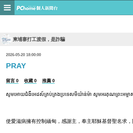
柬埔寨打工渡假，是詐騙
2026-05-20 18:00:00
PRAY
留言 0
收藏 0
推薦 0
សូមអោយជំងឺអេដស៍គ្រប់គ្រងប្រទេសមីយ៉ាន់ម៉ា សូមអរគុណព្រះអម្ចាស់ ហើ
使愛滋病擁有控制緬甸，感謝主，奉主耶穌基督聖名求，