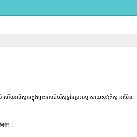
យអធិស្ឋានក្នុងព្រះនាមដ៏បរិសុទ្ធនៃព្រះអម្ចាស់យេស៊ូវគ្រីស្ទ អាម៉ែន!
阿們！