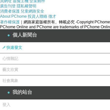
買網址
虛擬主機
企業郵件
廣告刊登
隱私權聲明
消費者保護
兒童網路安全
About PChome
投資人聯絡
徵才
著作權保護
｜網路家庭版權所有、轉載必究
‧Copyright PChome
PChome Online and PChome are trademarks of PChome Online
個人新聞台
快速發文
心情雜記
藝文欣賞
社會萬象
我的站台
登入